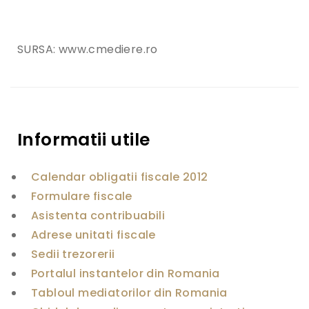
o
c
o
l
SURSA: www.cmediere.ro
d
e
c
o
l
a
Informatii utile
b
o
r
a
Calendar obligatii fiscale 2012
r
Formulare fiscale
e
i
Asistenta contribuabili
n
t
Adrese unitati fiscale
r
Sedii trezorerii
e
C
Portalul instantelor din Romania
o
Tabloul mediatorilor din Romania
n
s