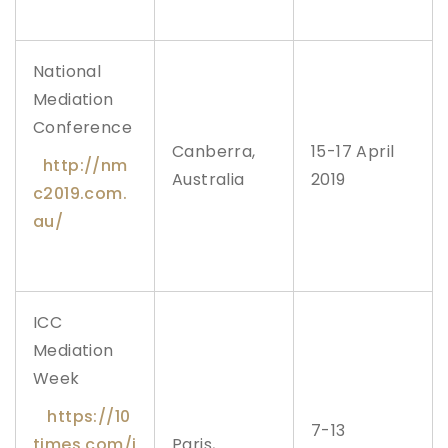
National
Mediation
Conference
Canberra,
15-17 April
http://nm
Australia
2019
c2019.com.
au/
ICC
Mediation
Week
https://10
7-13
times.com/i
Paris,