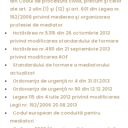
din Codul de procedură civilă, precum şi celor
n
t
ale art. 2 alin.(1) şi (12) şi art. 601 din Legea nr.
r
192/2006 privind medierea şi organizarea
e
C
profesiei de mediator
o
n
Hotărârea nr.5315 din 26 octombrie 2013
s
privind modificarea standardului de formare
i
l
Hotărârea nr.4911 din 21 septembrie 2013
i
privind modificarea ROF
u
l
Standardului de formare a mediatorului
S
actualizat
u
p
Ordonanţa de urgenţă nr.4 din 31.01.2013
e
Ordonanţa de urgenţă nr.90 din 12.12.2012
r
i
Legea 115 din 4 iulie 2012 privind modificarea
o
r
Legii nr. 192/2006 20.08.2013
a
Codul european de conduită pentru
l
M
mediatori
a