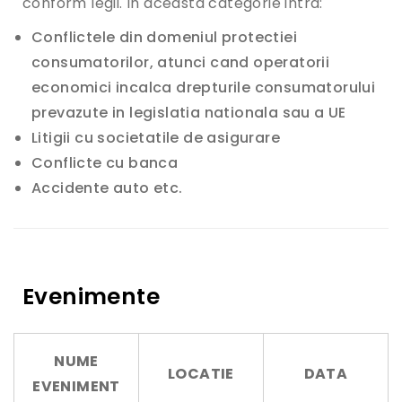
conform legii. In aceasta categorie intra:
l
P
Conflictele din domeniul protectiei
u
consumatorilor, atunci cand operatorii
b
l
economici incalca drepturile consumatorului
i
prevazute in legislatia nationala sau a UE
c
–
Litigii cu societatile de asigurare
P
Conflicte cu banca
a
r
Accidente auto etc.
c
h
e
t
u
l
Evenimente
d
e
p
e
l
NUME
a
LOCATIE
DATA
EVENIMENT
n