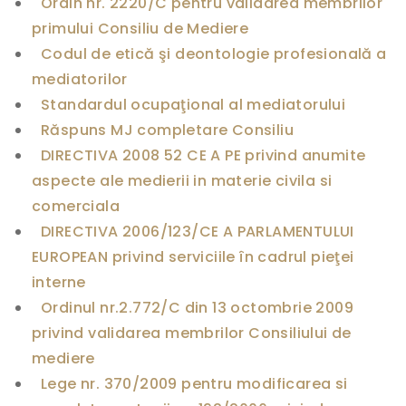
Ordin nr. 2220/C pentru validarea membrilor
g
i
primului Consiliu de Mediere
s
Codul de etică şi deontologie profesională a
t
r
mediatorilor
a
Standardul ocupaţional al mediatorului
t
u
Răspuns MJ completare Consiliu
r
i
DIRECTIVA 2008 52 CE A PE privind anumite
i
aspecte ale medierii in materie civila si
s
i
comerciala
C
DIRECTIVA 2006/123/CE A PARLAMENTULUI
o
n
EUROPEAN privind serviciile în cadrul pieţei
s
interne
i
l
Ordinul nr.2.772/C din 13 octombrie 2009
i
privind validarea membrilor Consiliului de
u
l
mediere
d
e
Lege nr. 370/2009 pentru modificarea si
m