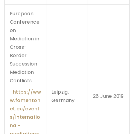
g
a
I
European
n
Conference
a
l
on
t
Mediation in
a
C
Cross-
u
r
Border
t
Succession
e
d
Mediation
e
Conflicts
C
a
https://ww
Leipzig,
s
26 June 2019
a
w.fomenton
Germany
t
et.eu/event
i
e
s/internatio
s
i
nal-
J
mediation-