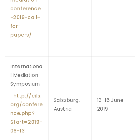
u
s
conference
t
-2019-call-
i
t
for-
i
papers/
e
–
i
a
n
u
Internationa
a
l Mediation
r
i
Symposium
e
2
http://cils.
0
Salszburg,
13-16 June
1
org/confere
6
Austria
2019
nce.php?
Start=2019-
06-13