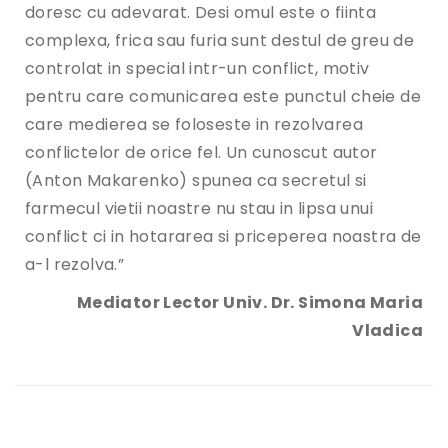
doresc cu adevarat. Desi omul este o fiinta
complexa, frica sau furia sunt destul de greu de
controlat in special intr-un conflict, motiv
pentru care comunicarea este punctul cheie de
care medierea se foloseste in rezolvarea
conflictelor de orice fel. Un cunoscut autor
(Anton Makarenko) spunea ca secretul si
farmecul vietii noastre nu stau in lipsa unui
conflict ci in hotararea si priceperea noastra de
a-l rezolva.”
Mediator Lector Univ. Dr. Simona Maria
Vladica
P
r
o