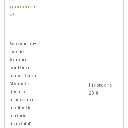
/conferenc
e/
Seminar on-
line de
formare
continua
avand tema
"Aspecte
1 februarie
–
despre
2018
procedura
medierii in
materia
divortului"