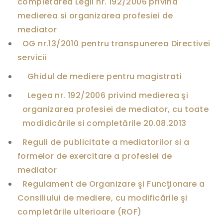
completarea Legii nr. 192/2006 privind
e
d
medierea si organizarea profesiei de
i
mediator
e
r
OG nr.13/2010 pentru transpunerea Directivei
e
servicii
–
5
o
Ghidul de mediere pentru magistrati
c
t
Legea nr. 192/2006 privind medierea şi
o
organizarea profesiei de mediator, cu toate
m
b
modidicările si completările 20.08.2013
r
i
Reguli de publicitate a mediatorilor si a
e
formelor de exercitare a profesiei de
2
0
mediator
1
Regulament de Organizare şi Funcţionare a
5
P
Consiliului de mediere, cu modificările şi
r
completările ulterioare (ROF)
o
t