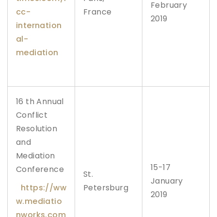
February
cc-
France
2019
internation
al-
mediation
16 th Annual
Conflict
Resolution
and
Mediation
15-17
Conference
St.
January
https://ww
Petersburg
2019
w.mediatio
nworks.com