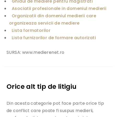
Ghidul de mediere pentru magistrati
i
Asociatii profesionale in domeniul medierii
l
i
Organizatii din domeniul medierii care
u
organizeaza servicii de mediere
l
d
Lista formatorilor
e
M
Lista furnizorilor de formare autorizati
e
d
i
SURSA: www.medierenet.ro
e
r
e
s
i
M
i
Orice alt tip de litigiu
n
i
s
Din acesta categorie pot face parte orice tip
t
e
de conflict care poate fi suspus medierii,
r
u