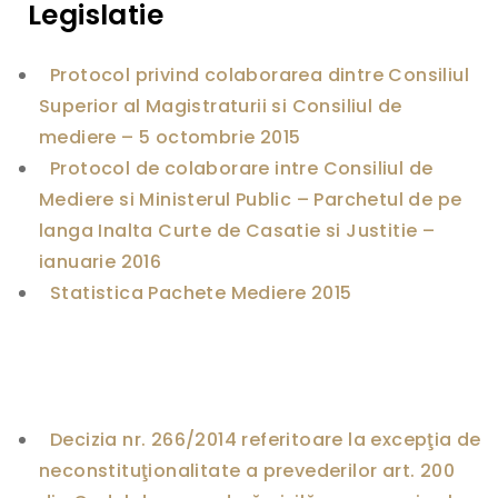
t
Legislatie
o
c
o
Protocol privind colaborarea dintre Consiliul
l
p
Superior al Magistraturii si Consiliul de
r
mediere – 5 octombrie 2015
i
v
Protocol de colaborare intre Consiliul de
i
Mediere si Ministerul Public – Parchetul de pe
n
d
langa Inalta Curte de Casatie si Justitie –
c
ianuarie 2016
o
l
Statistica Pachete Mediere 2015
a
b
o
r
a
r
e
Decizia nr. 266/2014 referitoare la excepţia de
a
d
neconstituţionalitate a prevederilor art. 200
i