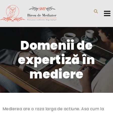
Domenii de
expertiză în
mediere
Medierea are o raza larga de actiune. Asa cum la