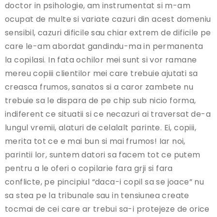
doctor in psihologie, am instrumentat si m-am
ocupat de multe si variate cazuri din acest domeniu
sensibil, cazuri dificile sau chiar extrem de dificile pe
care le-am abordat gandindu-ma in permanenta
la copilasi. In fata ochilor mei sunt si vor ramane
mereu copiii clientilor mei care trebuie ajutati sa
creasca frumos, sanatos si a caror zambete nu
trebuie sa le dispara de pe chip sub nicio forma,
indiferent ce situatii si ce necazuri ai traversat de-a
lungul vremii, alaturi de celalalt parinte. Ei, copiii,
merita tot ce e mai bun si mai frumos! Iar noi,
parintii lor, suntem datori sa facem tot ce putem
pentru a le oferi o copilarie fara grji si fara
conflicte, pe pincipiul “daca-i copil sa se joace” nu
sa stea pe la tribunale sau in tensiunea create
tocmai de cei care ar trebui sa-i protejeze de orice