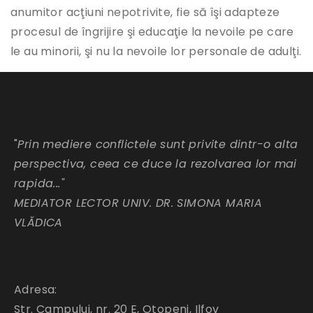
anumitor acţiuni nepotrivite, fie să îşi adapteze
procesul de îngrijire şi educaţie la nevoile pe care
le au minorii, şi nu la nevoile lor personale de adulţi.
"
Prin mediere conflictele sunt privite dintr-o alta
perspectiva, ceea ce duce la rezolvarea lor mai
rapida..."
MEDIATOR LECTOR UNIV. DR. SIMONA MARIA
VLĂDICA
Adresa:
Str. Campului, nr. 20 E, Otopeni, Ilfov