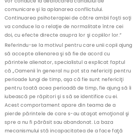
vor conduce la deblocarea canalului de
comunicare şi la aplanarea conflictului.
Continuarea psihoterapiei de către ambii foşti soţi
va conduce la o relaţie de normalitate între cei
doi, cu efecte directe asupra lor şi copiilor lor.”
Referindu-se la motivul pentru care unii copii ajung
să accepte alienarea şi să fie de acord cu
părintele alienator, specialistul a explicat faptul
că „Oamenii în general nu pot sta nefericiţi pentru
perioade lungi de timp, aşa că fie sunt nefericiţi
pentru toată acea perioadă de timp, fie ajung să îi
iubească pe răpitori şi s să se identifice cu ei.
Acest comportament apare din teama de a
pierde părintele de care s-au ataşat emoţional şi
spre a nu fi părăsit sau abandonat. La baza
mecanismului stă incapacitatea de a face faţă