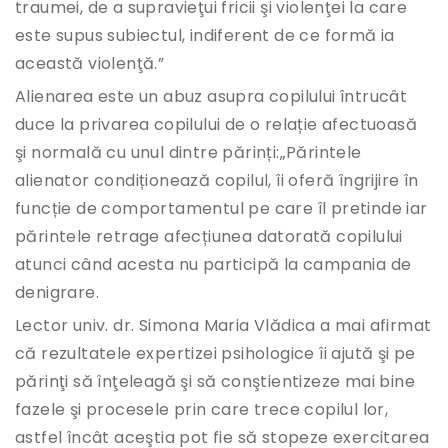
traumei, de a supravieţui fricii şi violenţei la care
este supus subiectul, indiferent de ce formă ia
această violenţă.”
Alienarea este un abuz asupra copilului întrucât
duce la privarea copilului de o relație afectuoasă
şi normală cu unul dintre părinți:„Părintele
alienator condiționează copilul, îi oferă îngrijire în
funcție de comportamentul pe care îl pretinde iar
părintele retrage afecțiunea datorată copilului
atunci când acesta nu participă la campania de
denigrare.
Lector univ. dr. Simona Maria Vlădica a mai afirmat
că rezultatele expertizei psihologice îi ajută şi pe
părinţi să înţeleagă şi să conştientizeze mai bine
fazele şi procesele prin care trece copilul lor,
astfel încât aceştia pot fie să stopeze exercitarea