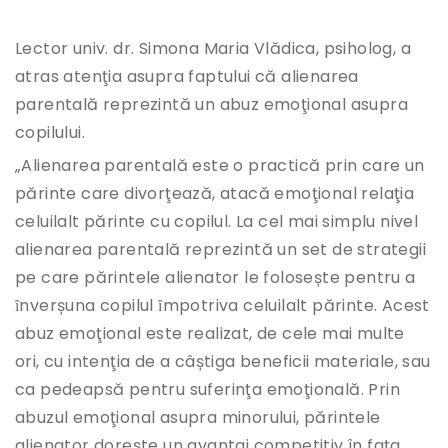
Lector univ. dr. Simona Maria Vlădica, psiholog, a
atras atenţia asupra faptului că alienarea
parentală reprezintă un abuz emoţional asupra
copilului.
„Alienarea parentală este o practică prin care un
părinte care divorţează, atacă emoţional relaţia
celuilalt părinte cu copilul. La cel mai simplu nivel
alienarea parentală reprezintă un set de strategii
pe care părintele alienator le folosește pentru a
ȋnverșuna copilul ȋmpotriva celuilalt părinte. Acest
abuz emoţional este realizat, de cele mai multe
ori, cu intenţia de a câștiga beneficii materiale, sau
ca pedeapsă pentru suferinţa emoţională. Prin
abuzul emoţional asupra minorului, părintele
alienator doreşte un avantaj competitiv în faţa