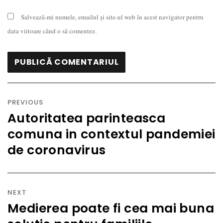
Salvează-mi numele, emailul și site-ul web în acest navigator pentru
data viitoare când o să comentez.
Navigare
în
PREVIOUS
articole
Autoritatea parinteasca
Previous
comuna in contextul pandemiei
post:
de coronavirus
NEXT
Medierea poate fi cea mai buna
Next
post: