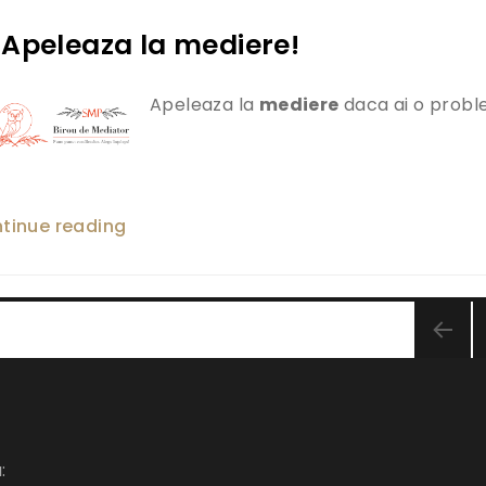
 Apeleaza la mediere!
Apeleaza la
mediere
daca ai o prob
tinue reading
„Te confrunti cu o problema? Apeleaza
N
: