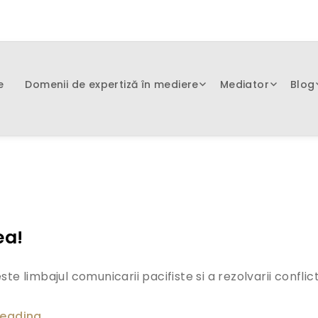
e
Domenii de expertiză în mediere
Mediator
Blog
ea!
te limbajul comunicarii pacifiste si a rezolvarii conflic
reading
„Evita instanta! Alege medierea!”