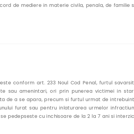
acord de mediere in materie civila, penala, de familie s
 judecata? Alege Medierea!”
 este conform art. 233 Noul Cod Penal, furtul savarsit
nte sau amenintari, ori prin punerea victimei in sta
ta de a se apara, precum si furtul urmat de intrebuin
ului furat sau pentru inlaturarea urmelor infractiunii
se pedepseste cu inchisoare de la 2 la 7 ani si interzi