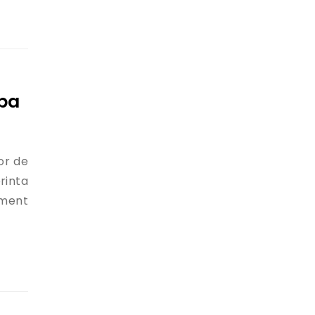
jba
or de
rinta
iment
Omului” – 27 mai 2016”