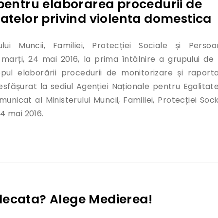
 pentru elaborarea procedurii de
datelor privind violenta domestica
ului Muncii, Familiei, Protecției Sociale și Persoa
marți, 24 mai 2016, la prima întâlnire a grupului de 
opul elaborării procedurii de monitorizare și raport
esfășurat la sediul Agenției Naționale pentru Egalitat
unicat al Ministerului Muncii, Familiei, Protecției Soci
24 mai 2016.
ru pentru elaborarea procedurii de monitorizare si ra
decata? Alege Medierea!