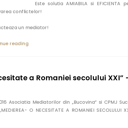
Este solutia AMIABILA si EFICIENTA p
varea conflictelor!
cteaza un mediator!
nue reading
„Vrei sa iti rezolvi conflictele? Contacte
esitate a Romaniei secolului XXI” 
2016 Asociatia Mediatorilor din „Bucovina” si CPMJ Su
 „MEDIEREA- O NECESITATE A ROMANIEI SECOLULUI XX