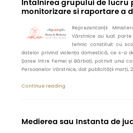
Intalnirea grupului de lucru
monitorizare si raportare a 
Reprezentanții Minister
Vârstnice au luat parte 
tehnic constituit cu sc
datelor privind violența domestică, ce s-a d
Șanse între Femei și Bărbați, potrivit unui com
Persoanelor Vârstnice, dat publicității marți, 
Continue reading
„Intalnirea grupului de luc
Medierea sau Instanta de ju