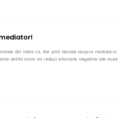
necesitate a Romaniei secolului XXI” – Mediator Sim
 mediator!
ntele din viata ta, dar poti decide asupra modului in
eme astfel incat sa reduci efectele negative ale aces
la mediator!”