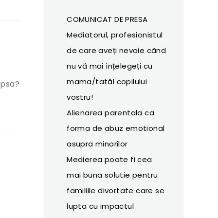
COMUNICAT DE PRESA
Mediatorul, profesionistul
de care aveți nevoie când
nu vă mai înțelegeți cu
mama/tatăl copilului
apsa?
vostru!
 la mediator!”
Alienarea parentala ca
forma de abuz emotional
asupra minorilor
Medierea poate fi cea
mai buna solutie pentru
familiile divortate care se
lupta cu impactul