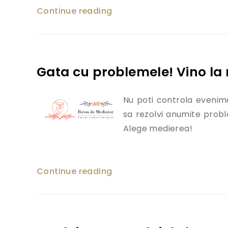
Continue reading
„Conferinta „Medierea – o 
Gata cu problemele! Vino la
Nu poti controla evenime
sa rezolvi anumite probl
Alege medierea!
Continue reading
„Gata cu problemele! Vino 