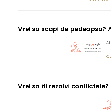
Vrei sa scapi de pedeapsa? 
Ai
Co
Vrei sa iti rezolvi conflicte