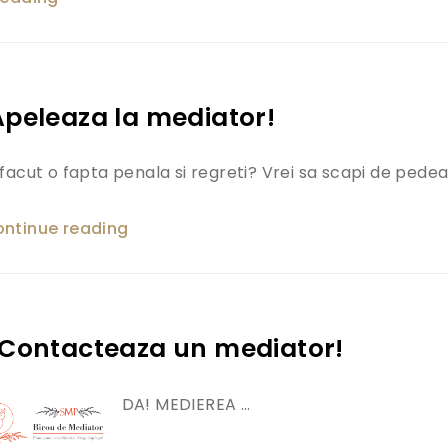
Apeleaza la mediator!
 facut o fapta penala si regreti? Vrei sa scapi de pede
ntinue reading
„Vrei sa scapi de pedeapsa? Apeleaza
le? Contacteaza un mediator!
DA! MEDIEREA …