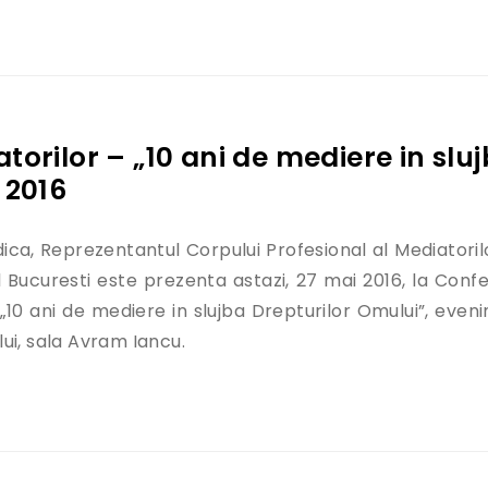
orilor – „10 ani de mediere in slu
 2016
ica, Reprezentantul Corpului Profesional al Mediatoril
Bucuresti este prezenta astazi, 27 mai 2016, la Confe
 „10 ani de mediere in slujba Drepturilor Omului”, even
ui, sala Avram Iancu.
iatorilor – „10 ani de mediere in slujba Drepturilor 