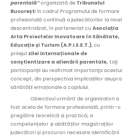
parentală”
organizată de
Tribunalul
Bucureșt
i în cadrul Programului de formare
profesională continuă a judecătorilor la nivel
descentralizat, în parteneriat cu
Asociația
Arta Proiectelor Inovatoare în Sănătate,
Educație și Turism (A.P.I.S.E.T.)
, cu
prilejul
zilei internaționale de
conștientizare a alienării parentale,
toţi
participanții au reafirmat importanţa acestui
concept, din perspectiva implicațiilor asupra
sănătății emoționale a copilului.
Obiectivul urmărit de organizatori a
fost acela de formare profesională, printr-o
pregătire teoretică și practică, a
competențelor și abilităților magistraților
judecători și procurori necesare identificării