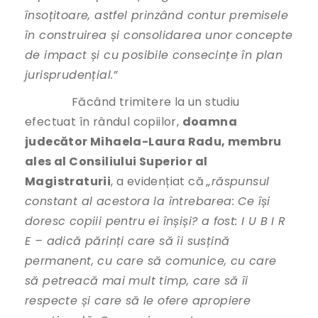
însoțitoare, astfel prinzând contur premisele
în construirea și consolidarea unor concepte
de impact și cu posibile consecințe în plan
jurisprudențial.”
Făcând trimitere la un studiu
efectuat în rândul copiilor,
doamna
judecător Mihaela-Laura Radu, membru
ales al Consiliului Superior al
Magistraturii
, a evidențiat că
„răspunsul
constant al acestora la întrebarea: Ce își
doresc copiii pentru ei înșiși? a fost: I U B I R
E – adică părinți care să îi susțină
permanent, cu care să comunice, cu care
să petreacă mai mult timp, care să îi
respecte și care să le ofere apropiere