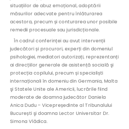
situațiilor de abuz emoțional, adoptării
măsurilor adecvate pentru înlăturarea
acestora, precum și conturarea unor posibile
remedii procesuale sau jurisdicționale.
În cadrul conferinței au avut intervenții
judecători și procurori, experți din domeniul
psihologiei, mediatori autorizați, reprezentanți
ai direcțiilor generale de asistență socială şi
protecția copilului, precum și specialiști
internaționali în domeniu din Germania, Malta
şi Statele Unite ale Americii, lucrările fiind
moderate de doamna judecător Daniela
Anica Dudu – Vicepreședinte al Tribunalului
București şi doamna Lector Universitar Dr.
Simona Vlădica.