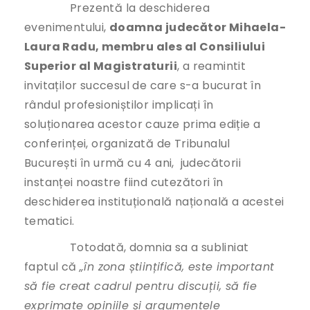
Prezentă la deschiderea
evenimentului,
doamna judecător Mihaela-
Laura Radu, membru ales al Consiliului
Superior al Magistraturii
, a reamintit
invitaților succesul de care s-a bucurat în
rândul profesioniștilor implicați în
soluționarea acestor cauze prima ediție a
conferinței, organizată de Tribunalul
București în urmă cu 4 ani, judecătorii
instanței noastre fiind cutezători în
deschiderea instituțională națională a acestei
tematici.
Totodată, domnia sa a subliniat
faptul că
„în zona științifică, este important
să fie creat cadrul pentru discuții, să fie
exprimate opiniile și argumentele