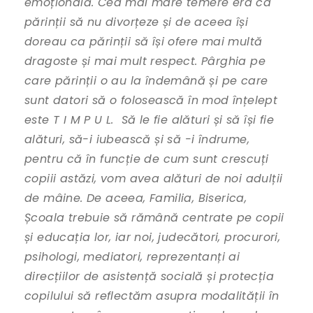
emoțională. Cea mai mare temere era ca
părinții să nu divorțeze și de aceea își
doreau ca părinții să își ofere mai multă
dragoste și mai mult respect. Pârghia pe
care părinții o au la îndemână și pe care
sunt datori să o folosească în mod înțelept
este T I M P U L. Să le fie alături și să își fie
alături, să-i iubească și să -i îndrume,
pentru că în funcție de cum sunt crescuți
copiii astăzi, vom avea alături de noi adulții
de mâine. De aceea, Familia, Biserica,
Școala trebuie să rămână centrate pe copii
și educația lor, iar noi, judecători, procurori,
psihologi, mediatori, reprezentanți ai
direcțiilor de asistență socială și protecția
copilului să reflectăm asupra modalității în