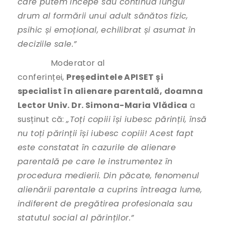
care putem începe sau continua lungul
drum al formării unui adult sănătos fizic,
psihic și emoțional, echilibrat și asumat în
deciziile sale.”
Moderator al
conferinței,
Președintele APISET și
specialist în alienare parentală, doamna
Lector Univ. Dr. Simona-Maria Vlădica
a
susținut că:
„Toți copiii își iubesc părinții, însă
nu toți părinții își iubesc copiii! Acest fapt
este constatat în cazurile de alienare
parentală pe care le instrumentez în
procedura medierii. Din păcate, fenomenul
alienării parentale a cuprins întreaga lume,
indiferent de pregătirea profesionala sau
statutul social al părinților.”