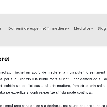
e
Domenii de expertiză în mediere
Mediator
Blog
ere!
mediator, inchei un acord de mediere, am un puternic sentiment
a pot si eu contribui la bunul mers al vietii unor oameni ce au a
isi inchida un conflict sau altul prin mediere, fara stres prin salile
aba pe expertize si contraexpertize si lista poate continua..
 timpul unei casatorii ce s-a desfacut, pot spune ca partile, adica 