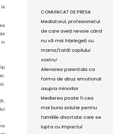
 la
COMUNICAT DE PRESA
Mediatorul, profesionistul
rea
de care aveți nevoie când
 de
nu vă mai înțelegeți cu
 in
mama/tatăl copilului
vostru!
își
Alienarea parentala ca
ei,
forma de abuz emotional
ul,
asupra minorilor
Medierea poate fi cea
ii,
mai buna solutie pentru
tui
familiile divortate care se
ere
lupta cu impactul