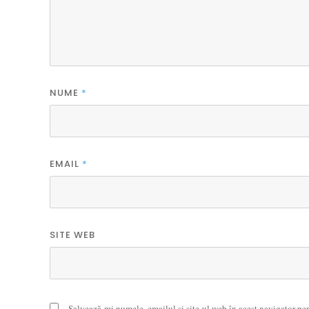
NUME
*
EMAIL
*
SITE WEB
Salvează-mi numele, emailul și site-ul web în acest navigator pe