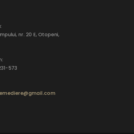
:
mpului, nr. 20 E, Otopeni,
n:
231-573
emediere@gmail.com