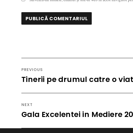
Navigare
în
PREVIOUS
articole
Tinerii pe drumul catre o vi
Previous
post:
NEXT
Gala Excelentei in Mediere 20
Next
post: