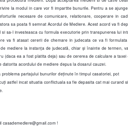
initia procedura medierii. Dupa acceptarea medierii si de catre celal
rivire la modul in care vor fi impartite bunurile. Pentru a se ajunge
eforturile necesare de comunicare, relationare, cooperare in cad
stora sa poata fi semnat Acordul de Mediere. Acest acord va fi de
l si sa-l investeasca cu formula executorie prin transpunerea lui int
e va fi atasat cererii de chemare in judecata ce va fi formulata
e mediere la instanța de judecată, chiar și înainte de termen, va
bru (daca ea a fost platita deja) sau de cererea de calculare a taxei
te datorita acordului de mediere depus la dosarul cauzei.
 problema partajului bunurilor deținute în timpul casatoriei, pot
uți astfel incat situatia conflictuala sa fie depasita cat mai curand s
e.
il casademediere@gmail.com !