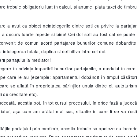
re trebuie obligatoriu luat in calcul, si anume, plata taxei de timbru
e a avut ca obiect neintelegerile dintre soti cu privire la partaja
ul a decurs foarte repede si bine! Cei doi soti au fost cat se poate
u convenit de comun acord partajarea bunurilor comune dobandite
intelegerea totala, deplina si definitiva intre cei doi.
ii partajului la mediator!
gere în privința impartirii bunurilor partajabile, a modului în care 
e pe care le au (exemple: apartamentul dobândit în timpul căsători
re se aflată în proprietatea părinților unuia dintre ei, autoturism
ii de creditare etc).
decată, acestia pot, în tot cursul procesului, în orice fază a judecăț
ator, așa cum am arătat mai sus, situatie in care li se va resti
litățile partajului prin mediere, acestia trebuie sa apeleze cu incred