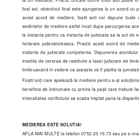
la un mediator. Practic oricare dintre fostii soti poate 
fost sot, obiectivul final este ajungerea la un acord cu p
acest acord de mediere, fostii soti vor depune toate 
sedintelor de mediere astfel incat dupa parcurgerea ace
la instanta pentru ca instanta de judecata sa ia act de e
hotarare judecatoreasca. Practic acest acord de medier
instanta de judecata competenta. Depunerea acordului d
insotita de cererea de restituire a taxei judiciare de tim
timbruavand in vedere ca aceasta va fi platita la jumata
Foștii soți care apelează la mediere pentru a-și soluționa
beneficia de îndrumare cu privire la pașii care trebuie fac
intensitatea conflictului sa scada treptat pana la dispariti
MEDIEREA ESTE SOLUTIA!
AFLA MAI MULTE la telefon 0752.23.15.73 sau pe e-ma