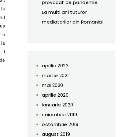
alt
provocat de pandemie
 la
La multi ani tuturor
rul
mediatorilor din Romania!
pus
r-o
 la
 fi
 de
aprilie 2023
martie 2021
mai 2020
i
aprilie 2020
ianuarie 2020
noiembrie 2019
octombrie 2019
august 2019