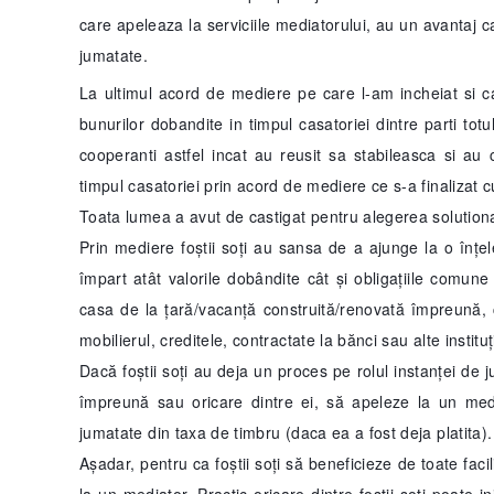
care apeleaza la serviciile mediatorului, au un avantaj ca
jumatate.
La ultimul acord de mediere pe care l-am incheiat si car
bunurilor dobandite in timpul casatoriei dintre parti tot
cooperanti astfel incat au reusit sa stabileasca si a
timpul casatoriei prin acord de mediere ce s-a finalizat cu 
Toata lumea a avut de castigat pentru alegerea solutionar
Prin mediere foștii soți au sansa de a ajunge la o înțele
împart atât valorile dobândite cât și obligațiile comun
casa de la țară/vacanță construită/renovată împreună, ca
mobilierul, creditele, contractate la bănci sau alte instituț
Dacă foștii soți au deja un proces pe rolul instanței de ju
împreună sau oricare dintre ei, să apeleze la un medi
jumatate din taxa de timbru (daca ea a fost deja platita).
Așadar, pentru ca foștii soți să beneficieze de toate faci