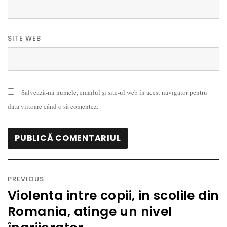
SITE WEB
Salvează-mi numele, emailul și site-ul web în acest navigator pentru
data viitoare când o să comentez.
Navigare
în
PREVIOUS
articole
Violenta intre copii, in scolile din
Previous
Romania, atinge un nivel
post: