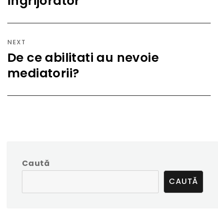
îngrijorator
NEXT
De ce abilitati au nevoie
Next
mediatorii?
post:
Caută
CAUTĂ