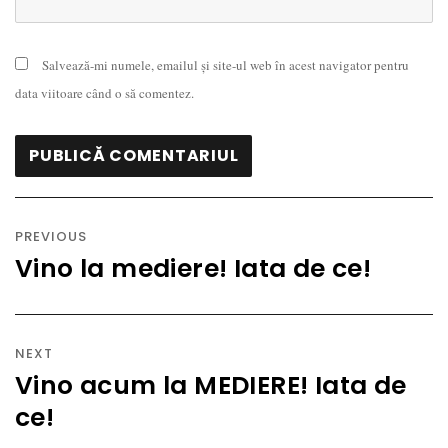
Salvează-mi numele, emailul și site-ul web în acest navigator pentru
data viitoare când o să comentez.
Navigare
în
PREVIOUS
articole
Vino la mediere! Iata de ce!
Previous
post:
NEXT
Vino acum la MEDIERE! Iata de
Next
ce!
post: