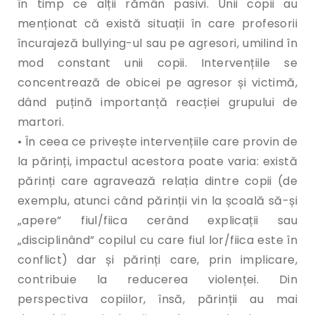
în timp ce alții rămân pasivi. Unii copii au
menționat că există situații în care profesorii
încurajeză bullying-ul sau pe agresori, umilind în
mod constant unii copii. Intervențiile se
concentrează de obicei pe agresor și victimă,
dând puțină importanță reacției grupului de
martori.
• În ceea ce privește intervențiile care provin de
la părinți, impactul acestora poate varia: există
părinți care agravează relația dintre copii (de
exemplu, atunci când părinții vin la școală să-și
„apere” fiul/fiica cerând explicații sau
„disciplinând” copilul cu care fiul lor/fiica este în
conflict) dar și părinți care, prin implicare,
contribuie la reducerea violenței. Din
perspectiva copiilor, însă, părinții au mai