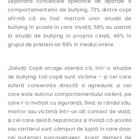
Separând contextele specifice de apariție a
comportamentelor de bullying, 73% dintre copii
afirmă că au fost martorii unor situații de
bullying în școala în care învață, 58% au asistat
la situații de bullying în propria clasă, 46% în
grupul de prieteni iar 69% în mediul online.
„Salvați Copiii atrage atenția că, într-o situație
de bullying, toți copiii sunt victime – și cel care
suferă consecința directă a agresiunii; și cel
care este autorul comportamentului violent, pe
care l-a învățat cu siguranță, fiind, la rândul său,
martor sau victimă într-un alt context de viață;
și cel care asistă neputincios și învață că școala
sau cartierul sunt câmpuri de luptă în care doar
cei puternici supraviețuiesc. Acest demers de