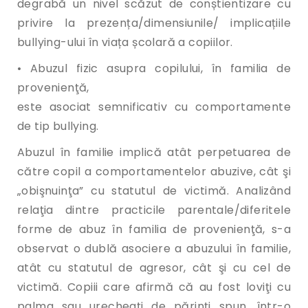
degrabă un nivel scăzut de conștientizare cu
privire la prezența/dimensiunile/ implicațiile
bullying-ului în viața școlară a copiilor.
• Abuzul fizic asupra copilului, în familia de
provenienţă,
este asociat semnificativ cu comportamente
de tip bullying.
Abuzul în familie implică atât perpetuarea de
către copil a comportamentelor abuzive, cât şi
„obişnuinţa” cu statutul de victimă. Analizând
relaţia dintre practicile parentale/diferitele
forme de abuz în familia de provenienţă, s-a
observat o dublă asociere a abuzului în familie,
atât cu statutul de agresor, cât şi cu cel de
victimă. Copiii care afirmă că au fost loviţi cu
palma sau urecheaţi de părinţi spun, într-o