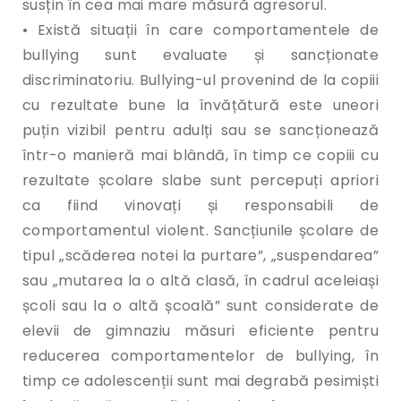
susțin în cea mai mare măsură agresorul.
• Există situații în care comportamentele de
bullying sunt evaluate și sancționate
discriminatoriu. Bullying-ul provenind de la copiii
cu rezultate bune la învățătură este uneori
puțin vizibil pentru adulți sau se sancționează
într-o manieră mai blândă, în timp ce copiii cu
rezultate școlare slabe sunt percepuți apriori
ca fiind vinovați și responsabili de
comportamentul violent. Sancțiunile școlare de
tipul „scăderea notei la purtare”, „suspendarea”
sau „mutarea la o altă clasă, în cadrul aceleiași
școli sau la o altă școală” sunt considerate de
elevii de gimnaziu măsuri eficiente pentru
reducerea comportamentelor de bullying, în
timp ce adolescenții sunt mai degrabă pesimiști