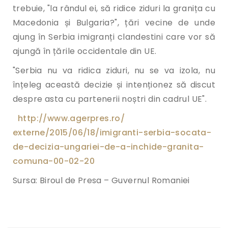
trebuie, "la rândul ei, să ridice ziduri la granița cu
Macedonia și Bulgaria?", țări vecine de unde
ajung în Serbia imigranți clandestini care vor să
ajungă în țările occidentale din UE.
"Serbia nu va ridica ziduri, nu se va izola, nu
înțeleg această decizie și intenționez să discut
despre asta cu partenerii noștri din cadrul UE".
http://www.agerpres.ro/
externe/2015/06/18/imigranti-
serbia-socata-
de-decizia-
ungariei-de-a-inchide-granita-
comuna-00-02-20
Sursa: Biroul de Presa – Guvernul Romaniei