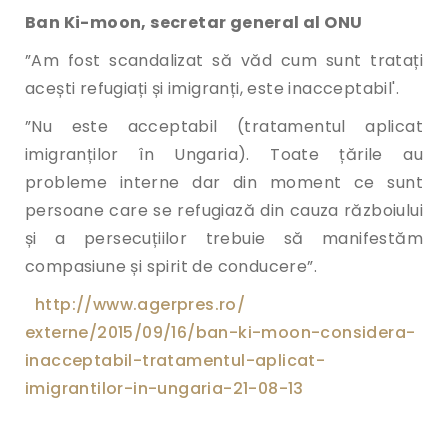
Ban Ki-moon, secretar general al ONU
”Am fost scandalizat să văd cum sunt tratați
acești refugiați și imigranți, este inacceptabil'.
”Nu este acceptabil (tratamentul aplicat
imigranților în Ungaria). Toate țările au
probleme interne dar din moment ce sunt
persoane care se refugiază din cauza războiului
și a persecuțiilor trebuie să manifestăm
compasiune și spirit de conducere”.
http://www.agerpres.ro/
externe/2015/09/16/ban-ki-
moon-considera-
inacceptabil-
tratamentul-aplicat-
imigrantilor-in-ungaria-21-08-
13