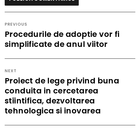
Navigare
în
PREVIOUS
articole
Procedurile de adoptie vor fi
Previous
simplificate de anul viitor
post:
NEXT
Proiect de lege privind buna
Next
conduita in cercetarea
post:
stiintifica, dezvoltarea
tehnologica si inovarea