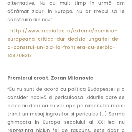
alternative. Nu cu mult timp în urmă, am
dărâmat ziduri în Europa. Nu ar trebui să le
construim din nou”
http://www.mediafax.ro/
externe/comisia-
europeana-
critica-dur-decizia-ungariei-
de-
a-construi-un-zid-la-
frontiera-cu-serbia-
14470935
Premierul croat, Zoran Milanovic
”Eu nu sunt de acord cu politica Budapestei și o
consider nocivă și periculoasă .Zidurile care se
ridica nu doar ca nu vor opri pe nimeni, ba mai si
trimit un mesaj ingrozitor si periculos (…) Sarma
ghimpata in Europa secolului al XXI-lea nu
reprezinta niciun fel de raspuns, este doar o