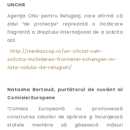
UNCHR
Agenţia ONU pentru Refugiaţi, care afirmă că
zidul “de protecţie” reprezintă o încălcare
flagrantă a dreptului internaţional de a solicita
azil.
http://mediascop.ro/un-
oficial-ceh-
solicita-
inchiderea-frontierei-
schengen-in-
fata-valului-de-
refugiati/
Natasha Bertaud, purtătorul de cuvânt al
Comisiei Europene
”Comisia Europeană nu promovează
construirea zidurilor de apărare şi încurajează
statele membre să găsească măsuri