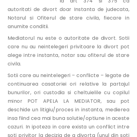
la art 374 si 375 ca
autoritati de divort doar Instanta de judecata,
Notarul si Ofiterul de stare civila, fiecare in
anumite conditii.
Mediatorul nu este o autoritate de divort. Sotii
care nu au neintelegeri privitoare la divort pot
alege intre instanta, notar sau ofiterul de stare
civila.
Sotii care au neintelegeri – conflicte – legate de
continuarea casatoriei ori relative la partajul
bunurilor, ori custodia si cheltuielile cu copilul
minor POT APELA LA MEDIATOR, sau pot
deschide un litigiu/proces in instanta, medierea
insa fiind cea mai buna solutie/optiune in aceste
cazuri. In ipoteza in care exista un conflict intre
soti privitor la decizia de a divorta (unul din soti