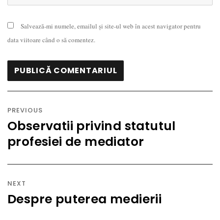
Salvează-mi numele, emailul și site-ul web în acest navigator pentru
data viitoare când o să comentez.
Navigare
în
PREVIOUS
articole
Observatii privind statutul
Previous
profesiei de mediator
post:
NEXT
Despre puterea medierii
Next
post: