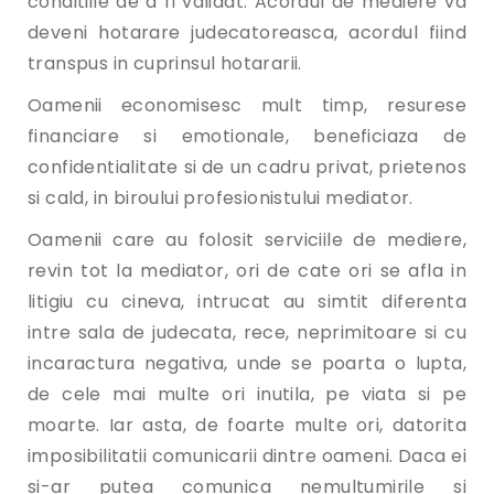
conditiile de a fi validat. Acordul de mediere va
deveni hotarare judecatoreasca, acordul fiind
transpus in cuprinsul hotararii.
Oamenii economisesc mult timp, resurese
financiare si emotionale, beneficiaza de
confidentialitate si de un cadru privat, prietenos
si cald, in biroului profesionistului mediator.
Oamenii care au folosit serviciile de mediere,
revin tot la mediator, ori de cate ori se afla in
litigiu cu cineva, intrucat au simtit diferenta
intre sala de judecata, rece, neprimitoare si cu
incaractura negativa, unde se poarta o lupta,
de cele mai multe ori inutila, pe viata si pe
moarte. Iar asta, de foarte multe ori, datorita
imposibilitatii comunicarii dintre oameni. Daca ei
si-ar putea comunica nemultumirile si