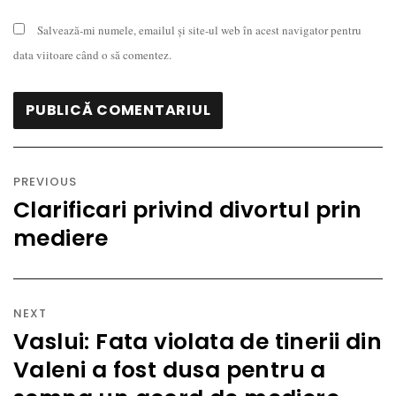
Salvează-mi numele, emailul și site-ul web în acest navigator pentru
data viitoare când o să comentez.
Navigare
în
PREVIOUS
articole
Clarificari privind divortul prin
Previous
mediere
post:
NEXT
Vaslui: Fata violata de tinerii din
Next
Valeni a fost dusa pentru a
post: