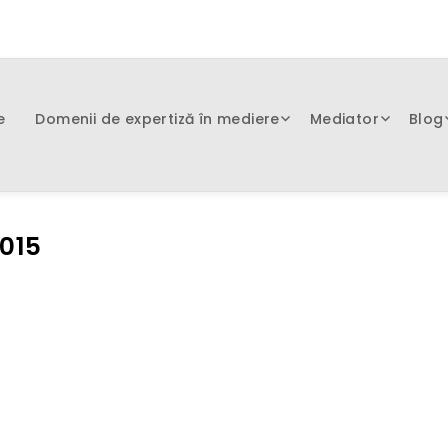
e
Domenii de expertiză în mediere
Mediator
Blog
2015