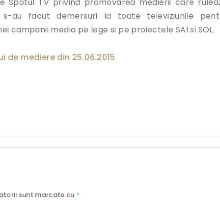
e Spotul TV privind promovarea medierii care rulea
 s-au facut demersuri la toate televiziunile pent
i campanii media pe lege si pe proiectele SAl si SOL.
lui de mediere din 25.06.2015
atorii sunt marcate cu
*