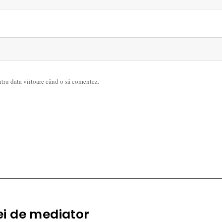
ntru data viitoare când o să comentez.
iei de mediator