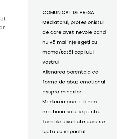
COMUNICAT DE PRESA
pel
Mediatorul, profesionistul
or
de care aveți nevoie când
nu vă mai înțelegeți cu
mama/tatăl copilului
vostru!
Alienarea parentala ca
forma de abuz emotional
asupra minorilor
Medierea poate fi cea
mai buna solutie pentru
familiile divortate care se
lupta cu impactul