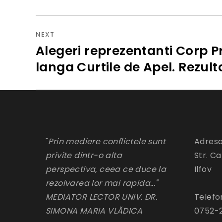
post:
NEXT
Alegeri reprezentanti Corp Pr
Next
post:
langa Curtile de Apel. Rezul
"
Prin mediere conflictele sunt
Adresa
privite dintr-o alta
Str. Ca
perspectiva, ceea ce duce la
Ilfov
rezolvarea lor mai rapida..."
MEDIATOR LECTOR UNIV. DR.
Telefo
SIMONA MARIA VLĂDICA
0752-