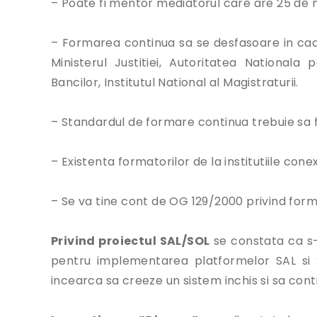
– Poate fi mentor mediatorul care are 25 de m
– Formarea continua sa se desfasoare in cadrul
Ministerul Justitiei, Autoritatea National
Bancilor, Institutul National al Magistraturii.
– Standardul de formare continua trebuie sa f
– Existenta formatorilor de la institutiile co
– Se va tine cont de OG 129/2000 privind form
Privind proiectul SAL/SOL
se constata ca s-au
pentru implementarea platformelor SAL si SO
incearca sa creeze un sistem inchis si sa cont