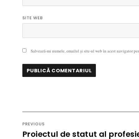
SITE WEB
Salvează-mi numele, emailul și site-ul web în acest navigator pe
Navigare
în
PREVIOUS
articole
Proiectul de statut al profes
Previous