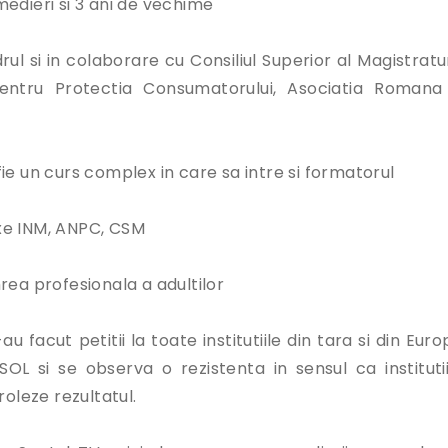
edieri si 3 ani de vechime
 si in colaborare cu Consiliul Superior al Magistraturi
a pentru Protectia Consumatorului, Asociatia Romana
ie un curs complex in care sa intre si formatorul
nexe INM, ANPC, CSM
rea profesionala a adultilor
 facut petitii la toate institutiile din tara si din Eur
L si se observa o rezistenta in sensul ca institutii
roleze rezultatul.