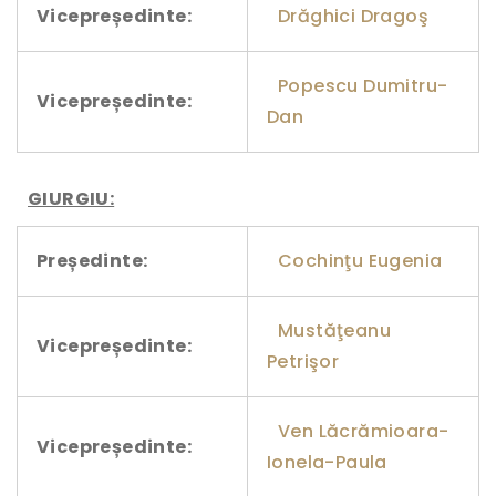
Vicepreședinte:
Drăghici Dragoş
Popescu Dumitru-
Vicepreședinte:
Dan
GIURGIU:
Președinte:
Cochinţu Eugenia
Mustăţeanu
Vicepreședinte:
Petrişor
Ven Lăcrămioara-
Vicepreședinte:
Ionela-Paula