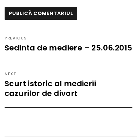
Navigare
în
PREVIOUS
articole
Sedinta de mediere – 25.06.2015
Previous
post:
NEXT
Scurt istoric al medierii
Next
cazurilor de divort
post: