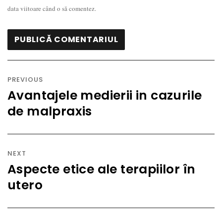
data viitoare când o să comentez.
Navigare
în
PREVIOUS
articole
Avantajele medierii in cazurile
Previous
de malpraxis
post:
NEXT
Aspecte etice ale terapiilor în
Next
utero
post: