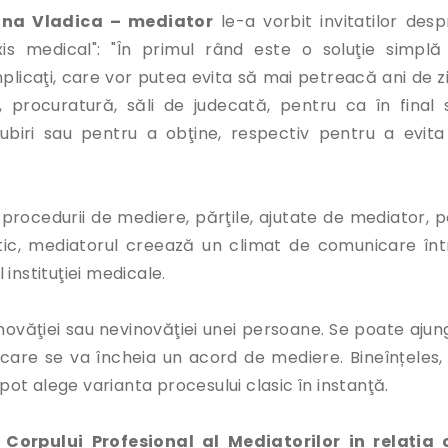
mona Vladica – mediator
le-a vorbit invitatilor desp
xis medical": "În primul rând este o soluţie simplă 
mplicaţi, care vor putea evita să mai petreacă ani de zi
r, procuratură, săli de judecată, pentru ca în final 
biri sau pentru a obţine, respectiv pentru a evita
 procedurii de mediere, părţile, ajutate de mediator, p
ctic, mediatorul creează un climat de comunicare înt
instituţiei medicale.
inovăţiei sau nevinovăţiei unei persoane. Se poate ajun
 care se va încheia un acord de mediere. Bineînțeles, 
 pot alege varianta procesului clasic în instanţă.
orpului Profesional al Mediatorilor in relația 