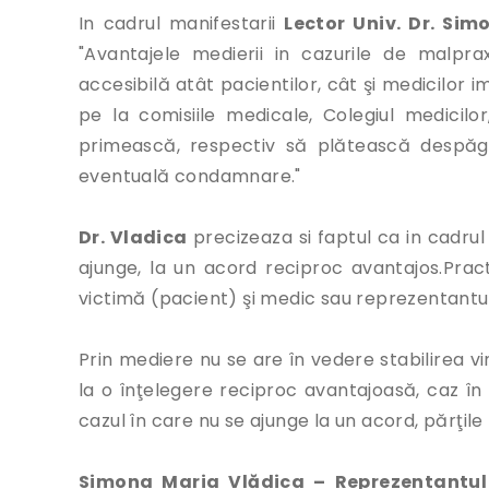
In cadrul manifestarii
Lector Univ. Dr. Si
"Avantajele medierii in cazurile de malpra
accesibilă atât pacientilor, cât şi medicilor i
pe la comisiile medicale, Colegiul medicilo
primească, respectiv să plătească despăgu
eventuală condamnare."
Dr. Vladica
precizeaza si faptul ca in cadrul
ajunge, la un acord reciproc avantajos.Pra
victimă (pacient) şi medic sau reprezentantul 
Prin mediere nu se are în vedere stabilirea v
la o înţelegere reciproc avantajoasă, caz în
cazul în care nu se ajunge la un acord, părţile
Simona Maria Vlădica – Reprezentantul C