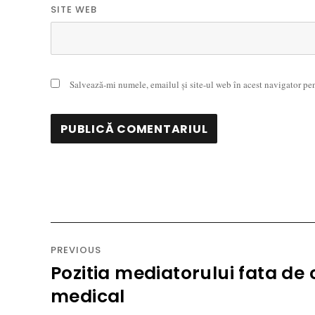
SITE WEB
Salvează-mi numele, emailul și site-ul web în acest navigator pe
Navigare
în
PREVIOUS
articole
Pozitia mediatorului fata de 
Previous
post:
medical