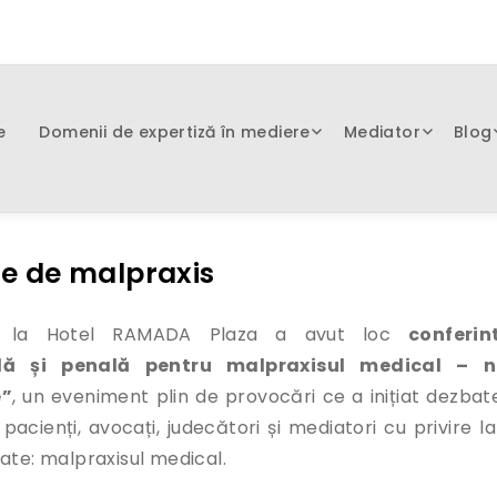
e
Domenii de expertiză în mediere
Mediator
Blog
le de malpraxis
15, la Hotel RAMADA Plaza a avut loc
conferin
lă și penală pentru malpraxisul medical – n
e”
, un eveniment plin de provocări ce a inițiat dezbate
pacienți, avocați, judecători și mediatori cu privire la
ate: malpraxisul medical.