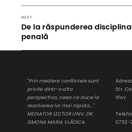
NEXT
De la răspunderea disciplin
Next
post:
penală
"
Prin mediere conflictele sunt
Adresa
privite dintr-o alta
Str. Ca
perspectiva, ceea ce duce la
Ilfov
rezolvarea lor mai rapida..."
MEDIATOR LECTOR UNIV. DR.
Telefo
SIMONA MARIA VLĂDICA
0752-