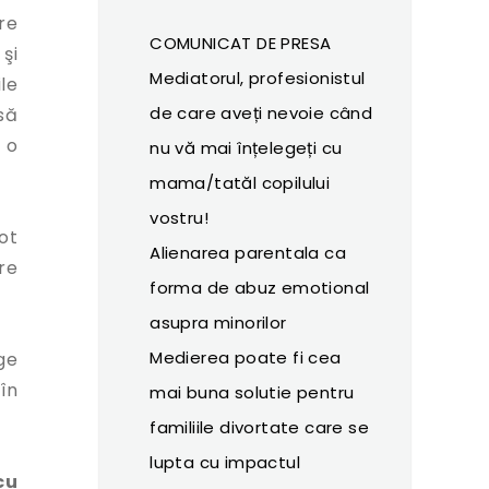
re
COMUNICAT DE PRESA
şi
Mediatorul, profesionistul
le
de care aveți nevoie când
să
 o
nu vă mai înțelegeți cu
mama/tatăl copilului
vostru!
ot
Alienarea parentala ca
re
forma de abuz emotional
asupra minorilor
Medierea poate fi cea
ge
în
mai buna solutie pentru
familiile divortate care se
lupta cu impactul
cu