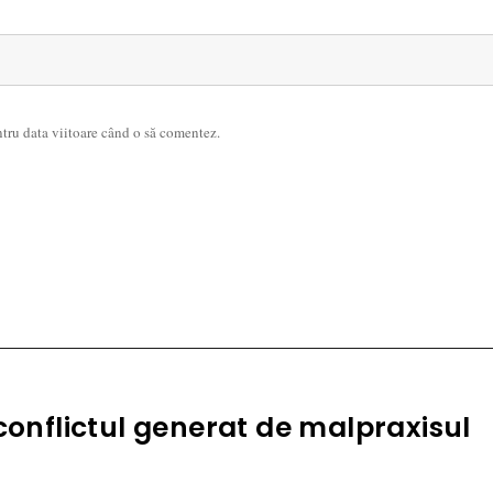
ntru data viitoare când o să comentez.
conflictul generat de malpraxisul