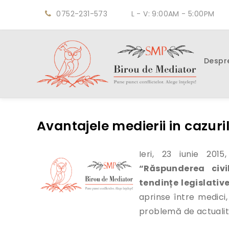
0752-231-573
L - V: 9:00AM - 5:00PM
Despr
Avantajele medierii in cazuri
Ieri, 23 iunie 20
“Răspunderea civi
tendințe legislativ
aprinse între medici, 
problemă de actualit