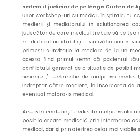
sistemul judiciar de pe lânga Curtea de A
unor workshop-uri cu medicii, în spitale, cu sc
medierii și mediatorului în soluționarea c
judecător de care medicul trebuie să se team
mediatorul nu stabilește vinovăția sau nevin
primești o invitație la mediere de la un medi
acesta fiind primul semn că pacientul tău
conflictului generat de o situație de posibil m
sesizare / reclamație de malpraxis medical,
indreptat către mediere, în incercarea de a
eventual malpraxis medical.”
Această conferinţă dedicata malpraxisului medi
posibila eroare medicală prin informarea aces
medical, dar şi prin oferirea celor mai viabile so