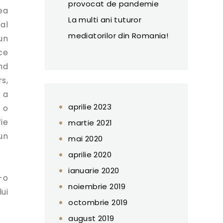
provocat de pandemie
ea
La multi ani tuturor
al
mediatorilor din Romania!
un
ce
nd
s,
 a
aprilie 2023
e o
ie
martie 2021
un
mai 2020
aprilie 2020
ianuarie 2020
-o
noiembrie 2019
ui
octombrie 2019
august 2019