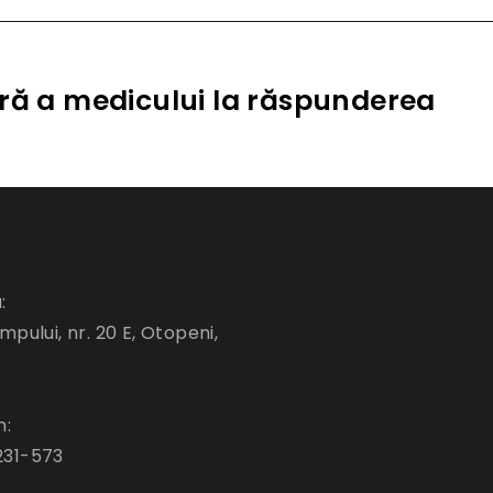
ară a medicului la răspunderea
:
mpului, nr. 20 E, Otopeni,
n:
231-573