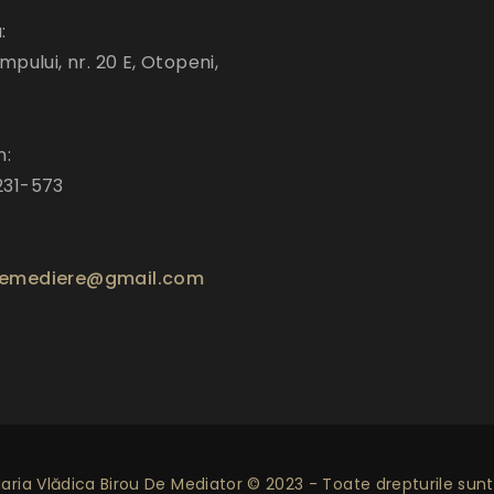
:
mpului, nr. 20 E, Otopeni,
n:
231-573
emediere@gmail.com
ria Vlădica Birou De Mediator © 2023 - Toate drepturile sunt