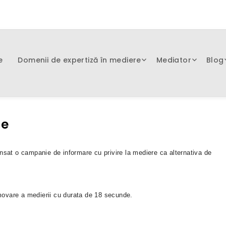
e
Domenii de expertiză în mediere
Mediator
Blog
re
sat o campanie de informare cu privire la mediere ca alternativa de
movare a medierii cu durata de 18 secunde.