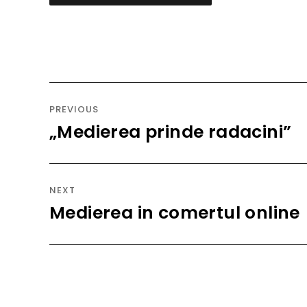
Navigare
în
PREVIOUS
articole
„Medierea prinde radacini”
Previous
post:
NEXT
Medierea in comertul online
Next
post: