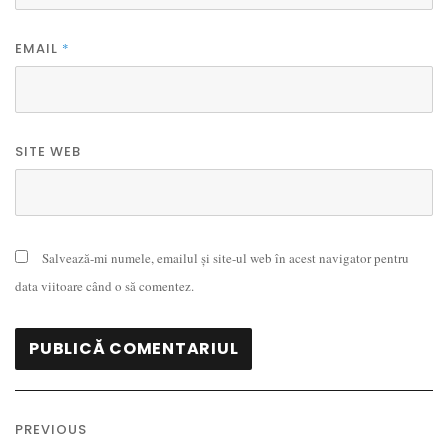
EMAIL
*
SITE WEB
Salvează-mi numele, emailul și site-ul web în acest navigator pentru
data viitoare când o să comentez.
Navigare
în
PREVIOUS