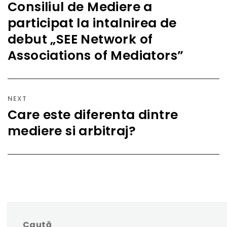
articole
Consiliul de Mediere a
Previous
participat la intalnirea de
post:
debut „SEE Network of
Associations of Mediators”
NEXT
Care este diferenta dintre
Next
mediere si arbitraj?
post:
Caută