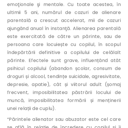
emoţionale şi mentale. Cu toate acestea, în
ultimii 5 ani, numărul de cazuri de alienare
parentală a crescut accelerat, mii de cazuri
ajungând anual în instanţă. Alienarea parentală
este exercitată de către un părinte, sau de
persoana care locuiește cu copilul, în scopul
îndepărtării definitive a copilului de celălalt
părinte. Efectele sunt grave, influențând atât
psihicul copilului (abandon școlar, consum de
droguri și alcool, tendințe suicidale, agresivitate,
depresie, apatie), cât și viitorul adult (șomaj
frecvent, imposibilitatea păstrării locului de
muncă, imposibilitatea formării și menținerii
unei relații de cuplu).
“Părintele alienator sau abuzator este cel care
se află în relație de încredere cu copilul și îi