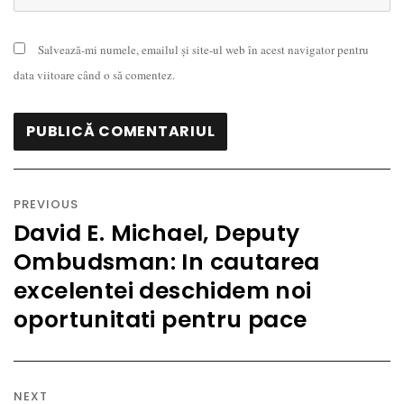
Salvează-mi numele, emailul și site-ul web în acest navigator pentru
data viitoare când o să comentez.
Navigare
în
PREVIOUS
articole
David E. Michael, Deputy
Previous
Ombudsman: In cautarea
post:
excelentei deschidem noi
oportunitati pentru pace
NEXT