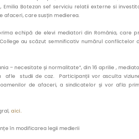
Emilia Botezan sef serviciu relatii externe si investito
 de afaceri, care susțin medierea.
 prima echipă de elevi mediatori din România, care pr
College au scăzut semnificativ numărul conflictelor d
 – necesitate și normalitate”, din 16 aprilie , mediator
să afle studii de caz. Participanții vor asculta viziun
oamenilor de afaceri, a sindicatelor și vor afla prim
gral,
aici.
nțe în modificarea legii medierii