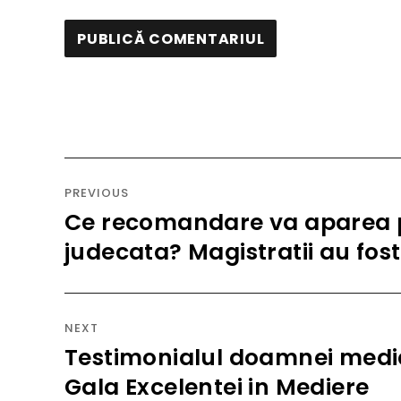
Navigare
în
PREVIOUS
articole
Ce recomandare va aparea pe 
Previous
post:
judecata? Magistratii au fos
NEXT
Testimonialul doamnei mediat
Next
post:
Gala Excelentei in Mediere