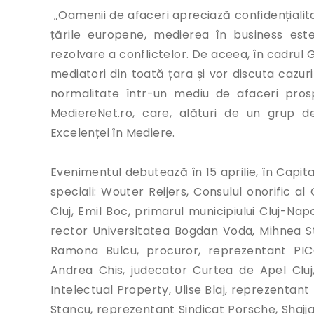
„Oamenii de afaceri apreciază confidențialitat
țările europene, medierea în business este
rezolvare a conflictelor. De aceea, în cadrul G
mediatori din toată țara și vor discuta cazu
normalitate într-un mediu de afaceri pros
MediereNet.ro, care, alături de un grup de
Excelenței în Mediere.
Evenimentul debutează în 15 aprilie, în Capita
speciali: Wouter Reijers, Consulul onorific a
Cluj, Emil Boc, primarul municipiului Cluj-
rector Universitatea Bogdan Voda, Mihnea Sto
Ramona Bulcu, procuror, reprezentant PICCJ
Andrea Chis, judecator Curtea de Apel Cluj
Intelectual Property, Ulise Blaj, reprezentan
Stancu, reprezentant Sindicat Porsche, Shajjad