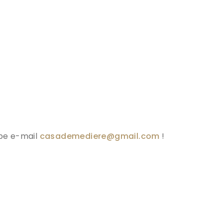
pe e-mail
casademediere@gmail.com
!