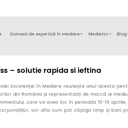
e
Domenii de expertiză în mediere
Mediator
Blog
 – solutie rapida si ieftina
Galei Excelenței în Mediere reunește anul acesta pent
orilor din România și reprezentanți de marcă ai mediul
nimentului, care va avea loc în perioada 15-16 aprilie, 
corporațiilor, vor afla cum pot câștiga timp și bani pr