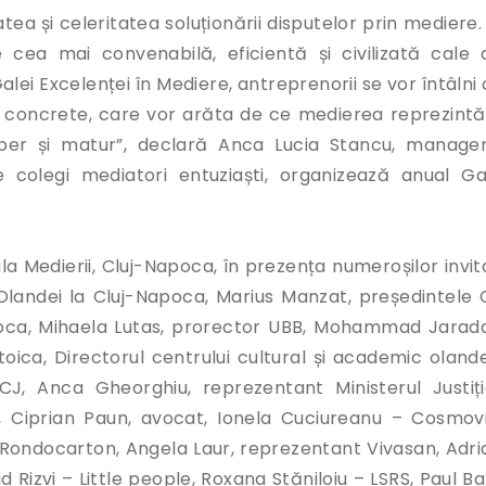
ea și celeritatea soluționării disputelor prin mediere. 
 cea mai convenabilă, eficientă și civilizată cale 
alei Excelenței în Mediere, antreprenorii se vor întâlni
ri concrete, care vor arăta de ce medierea reprezintă
per și matur”, declară Anca Lucia Stancu, manager
 colegi mediatori entuziaști, organizează anual Ga
la Medierii, Cluj-Napoca, în prezența numeroșilor invita
l Olandei la Cluj-Napoca, Marius Manzat, președintele 
Napoca, Mihaela Lutas, prorector UBB, Mohammad Jarada
ica, Directorul centrului cultural și academic olande
, Anca Gheorghiu, reprezentant Ministerul Justiție
, Ciprian Paun, avocat, Ionela Cuciureanu – Cosmovi
t Rondocarton, Angela Laur, reprezentant Vivasan, Adri
 Rizvi – Little people, Roxana Stăniloiu – LSRS, Paul Ba