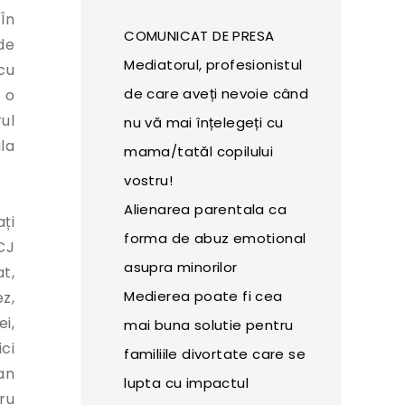
În
COMUNICAT DE PRESA
de
Mediatorul, profesionistul
 cu
de care aveți nevoie când
 o
ul
nu vă mai înțelegeți cu
la
mama/tatăl copilului
vostru!
Alienarea parentala ca
ți
forma de abuz emotional
CJ
asupra minorilor
t,
Medierea poate fi cea
z,
i,
mai buna solutie pentru
ci
familiile divortate care se
an
lupta cu impactul
ru