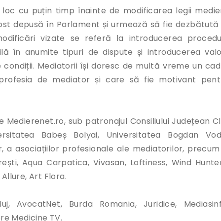
 loc cu puțin timp înainte de modificarea legii medieri
fost depusă în Parlament și urmează să fie dezbătută 
ificări vizate se referă la introducerea procedur
ilă în anumite tipuri de dispute și introducerea valor
 condiții. Mediatorii își doresc de multă vreme un cad
 profesia de mediator și care să fie motivant pent
 Medierenet.ro, sub patronajul Consiliului Județean Clu
rsitatea Babeș Bolyai, Universitatea Bogdan Vod
r, a asociațiilor profesionale ale mediatorilor, precum 
ești, Aqua Carpatica, Vivasan, Loftiness, Wind Hunter
Allure, Art Flora.
uj, AvocatNet, Burda Romania, Juridice, Mediasinf
ore Medicine TV.