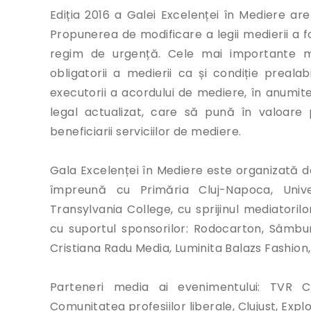
Ediția 2016 a Galei Excelenței în Mediere are
Propunerea de modificare a legii medierii a 
regim de urgență. Cele mai importante mod
obligatorii a medierii ca și condiție prealab
executorii a acordului de mediere, în anumite
legal actualizat, care să pună în valoare
beneficiarii serviciilor de mediere.
Gala Excelenței în Mediere este organizată de
împreună cu Primăria Cluj-Napoca, Unive
Transylvania College, cu sprijinul mediatorilo
cu suportul sponsorilor: Rodocarton, Sâmbur
Cristiana Radu Media, Luminita Balazs Fashion, 
Parteneri media ai evenimentului: TVR Cl
Comunitatea profesiilor liberale, Clujust, Expl