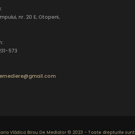
:
mpului, nr. 20 E, Otopeni,
n:
231-573
emediere@gmail.com
ria Vlădica Birou De Mediator © 2023 - Toate drepturile sunt