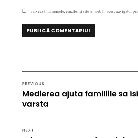
Salvează-mi numele, emailul și site-ul web în acest navigator pe
Navigare
în
PREVIOUS
articole
Medierea ajuta familiile sa isi
Previous
post:
varsta
NEXT