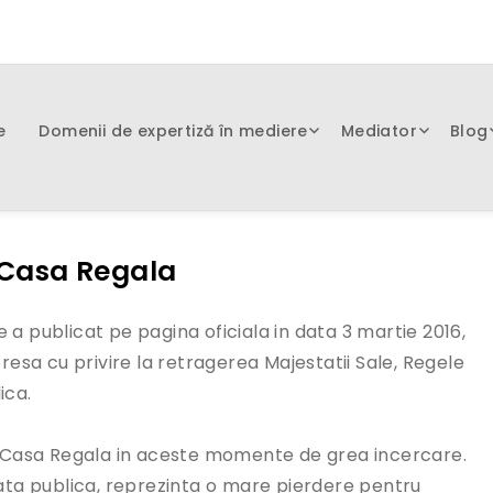
e
Domenii de expertiză în mediere
Mediator
Blog
a Casa Regala
e a publicat pe pagina oficiala in data 3 martie 2016,
resa cu privire la retragerea Majestatii Sale, Regele
ica.
de Casa Regala in aceste momente de grea incercare.
iata publica, reprezinta o mare pierdere pentru