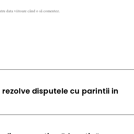
ntru data viitoare când o să comentez.
 rezolve disputele cu parintii in