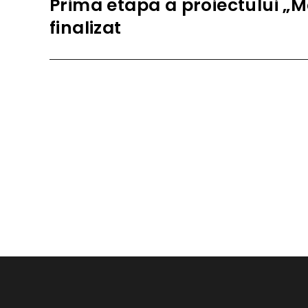
Prima etapa a proiectului „M
Next
post:
finalizat