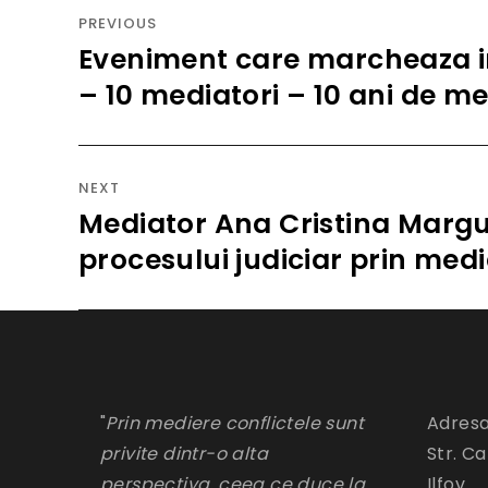
în
PREVIOUS
articole
Eveniment care marcheaza i
Previous
post:
– 10 mediatori – 10 ani de m
NEXT
Mediator Ana Cristina Margu
Next
post:
procesului judiciar prin med
"
Prin mediere conflictele sunt
Adresa
privite dintr-o alta
Str. Ca
perspectiva, ceea ce duce la
Ilfov