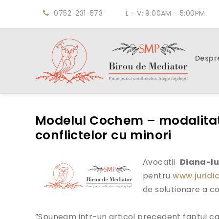
0752-231-573
L - V: 9:00AM - 5:00PM
Despr
Modelul Cochem – modalitate
conflictelor cu minori
Avocatii
Diana-Iu
pentru
www.juridic
de solutionare a co
”Spuneam intr-un articol precedent faptul ca