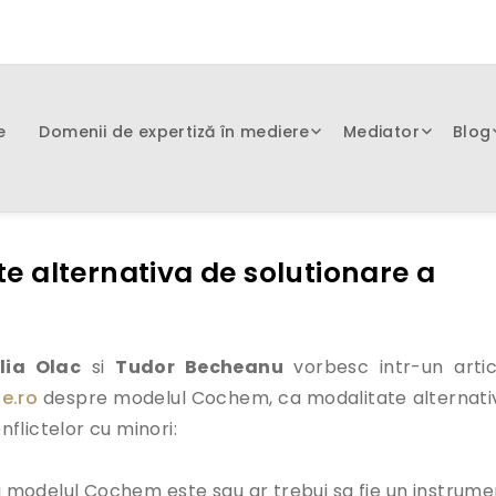
e
Domenii de expertiză în mediere
Mediator
Blog
 alternativa de solutionare a
lia Olac
si
Tudor Becheanu
vorbesc intr-un artic
e.ro
despre modelul Cochem, ca modalitate alternati
nflictelor cu minori:
 modelul Cochem este sau ar trebui sa fie un instrume