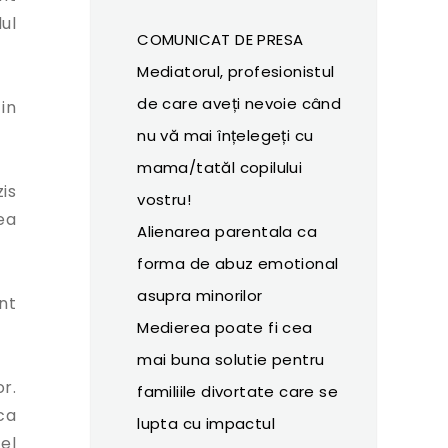
dul
COMUNICAT DE PRESA
Mediatorul, profesionistul
de care aveți nevoie când
in
nu vă mai înțelegeți cu
mama/tatăl copilului
is
vostru!
ea
Alienarea parentala ca
forma de abuz emotional
asupra minorilor
nt
Medierea poate fi cea
mai buna solutie pentru
or.
familiile divortate care se
sca
lupta cu impactul
el