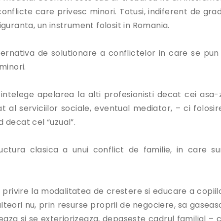
conflicte care privesc minori. Totusi, indiferent de gra
guranta, un instrument folosit in Romania.
rnativa de solutionare a conflictelor in care se pun 
 minori.
intelege apelarea la alti profesionisti decat cei asa-z
 al serviciilor sociale, eventual mediator, – ci folosir
d decat cel “uzual”.
ura clasica a unui conflict de familie, in care su
cu privire la modalitatea de crestere si educare a copiil
 alteori nu, prin resurse proprii de negociere, sa gasea
eaza si se exteriorizeaza, depaseste cadrul familial – c