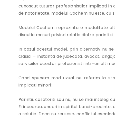
cunoscut tuturor profesionistilor implicati in 
de notorietate, modelul Cochem nu este, cu si
Modelul Cochem reprezinta o modalitate alte
discutie masuri privind relatia dintre parinti si
In cazul acestui model, prin alternativ nu se 
clasici – instanta de judecata, avocat, angajat
serviciilor acestor profesionisti intr-un alt mo
Cand spunem mod uzual ne referim la struct
implicati minori:
Parintii, casatoriti sau nu, nu se mai inteleg 
Ei incearca, uneori in spiritul bunei-credinte,
o solutie. Daca nu reusesc, conflictul escalad