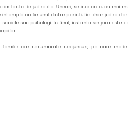
la instanta de judecata. Uneori, se incearca, cu mai mu
ntampla ca fie unul dintre parinti, fie chiar judecatoru
r sociale sau psihologi. In final, instanta singura este 
opiilor.
 familie are nenumarate neajunsuri, pe care model