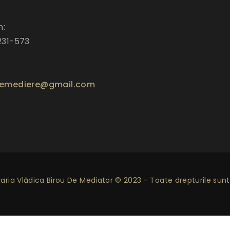
n:
231-573
emediere@gmail.com
ria Vlădica Birou De Mediator © 2023 - Toate drepturile sunt