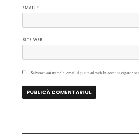
EMAIL
*
SITE WEB
Salvează-mi numele, emailul și site-ul web în acest navigator pe
Navigare