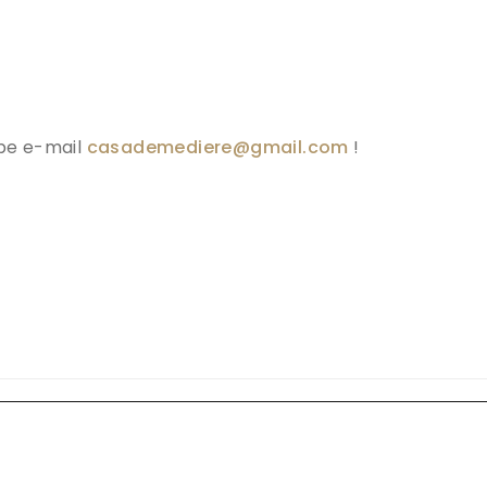
pe e-mail
casademediere@gmail.com
!