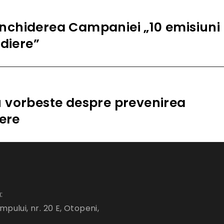
nchiderea Campaniei „10 emisiuni
ediere”
 vorbeste despre prevenirea
iere
:
mpului, nr. 20 E, Otopeni,