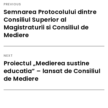
în
PREVIOUS
articole
Semnarea Protocolului dintre
Previous
Consiliul Superior al
post:
Magistraturii si Consiliul de
Mediere
NEXT
Proiectul „Medierea sustine
Next
educatia” – lansat de Consiliul
post:
de Mediere