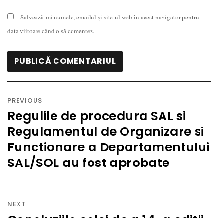
Salvează-mi numele, emailul și site-ul web în acest navigator pentru
data viitoare când o să comentez.
Navigare
în
PREVIOUS
articole
Regulile de procedura SAL si
Previous
Regulamentul de Organizare si
post:
Functionare a Departamentului
SAL/SOL au fost aprobate
NEXT