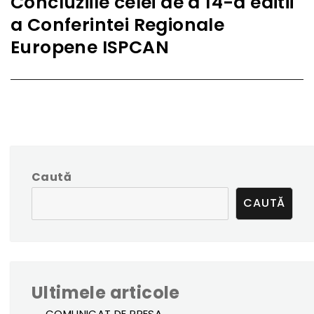
Concluziile celei de a 14-a editii
Next
a Conferintei Regionale
post:
Europene ISPCAN
Caută
CAUTĂ
Ultimele articole
COMUNICAT DE PRESA