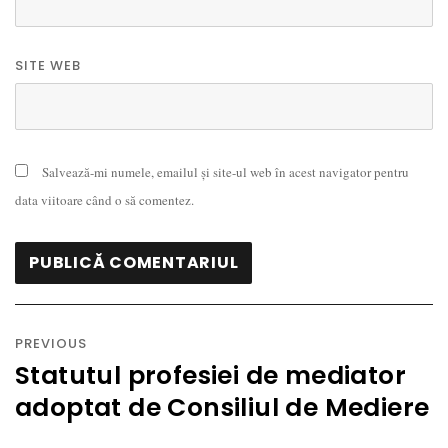
SITE WEB
Salvează-mi numele, emailul și site-ul web în acest navigator pentru
data viitoare când o să comentez.
Navigare
în
PREVIOUS
articole
Statutul profesiei de mediator
Previous
adoptat de Consiliul de Mediere
post: