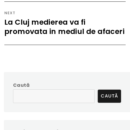
NEXT
La Cluj medierea va fi
Next
promovata in mediul de afaceri
post:
Caută
CAUTĂ