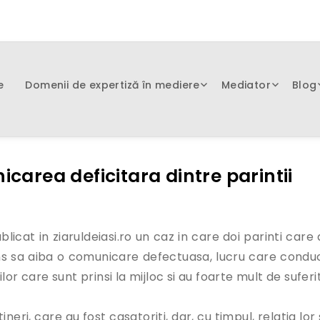
e
Domenii de expertiză în mediere
Mediator
Blog
icarea deficitara dintre parintii
cat in ziaruldeiasi.ro un caz in care doi parinti care 
uns sa aiba o comunicare defectuasa, lucru care condu
or care sunt prinsi la mijloc si au foarte mult de suferit
eri, care au fost casatoriti, dar, cu timpul, relatia lor