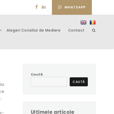
WHATSAPP
Alegeri Consiliul de Mediere
Contact
Caută
CAUTĂ
au
ce
.
Ultimele articole
 s-