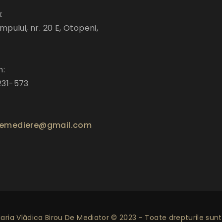
:
mpului, nr. 20 E, Otopeni,
n:
231-573
emediere@gmail.com
ria Vlădica Birou De Mediator © 2023 - Toate drepturile sunt