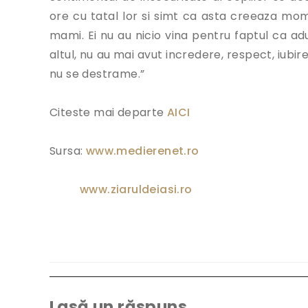
ore cu tatal lor si simt ca asta creeaza mom
mami. Ei nu au nicio vina pentru faptul ca adul
altul, nu au mai avut incredere, respect, iubire
nu se destrame.”
Citeste mai departe
AICI
Sursa:
www.medierenet.ro
www.ziaruldeiasi.ro
Lasă un răspuns