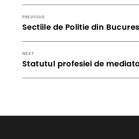
Navigare
în
PREVIOUS
articole
Sectiile de Politie din Bucure
Previous
post:
NEXT
Statutul profesiei de mediat
Next
post: