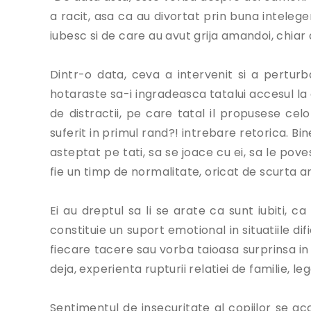
a racit, asa ca au divortat prin buna inteleger
iubesc si de care au avut grija amandoi, chiar
Dintr-o data, ceva a intervenit si a pertu
hotaraste sa-i ingradeasca tatalui accesul la c
de distractii, pe care tatal il propusese celo
suferit in primul rand?! intrebare retorica. Bin
asteptat pe tati, sa se joace cu ei, sa le pov
fie un timp de normalitate, oricat de scurta ar
Ei au dreptul sa li se arate ca sunt iubiti, c
constituie un suport emotional in situatiile dific
fiecare tacere sau vorba taioasa surprinsa in 
deja, experienta rupturii relatiei de familie, 
Sentimentul de insecuritate al copiilor se 