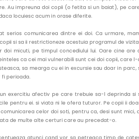
e. Au impreuna doi copii (o fetita si un baiat), pe care
 daca locuiesc acum in orase diferite.
rbat serios comunicarea dintre ei doi. Ca urmare, ma
opii si sa ii restrictioneze acestuia programul de vizita
r doi micuti, pe timpul concediului lui. Oare cine are 
einteles ca cei mai vulnerabili sunt cei doi copii, care l
esteasca, sa mearga cu ei in excursie sau doar in parc, 
 fi perioada.
a un exercitiu afectiv pe care trebuie sa-l deprinda si 
ile pentru ei. si viata ni le ofera tuturor. Pe copii ii do
comunicarea celor doi soti, pentru ca, desi sunt mici, a
legata de multe alte certuri care au precedat-o.
accentueaza atunci cand vor sa petreaca timp de cate