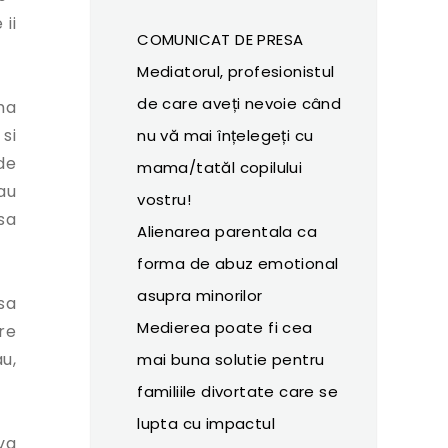
 ii
COMUNICAT DE PRESA
Mediatorul, profesionistul
de care aveți nevoie când
ma
 si
nu vă mai înțelegeți cu
de
mama/tatăl copilului
-au
vostru!
sa
Alienarea parentala ca
forma de abuz emotional
asupra minorilor
sa
Medierea poate fi cea
are
u,
mai buna solutie pentru
familiile divortate care se
lupta cu impactul
va