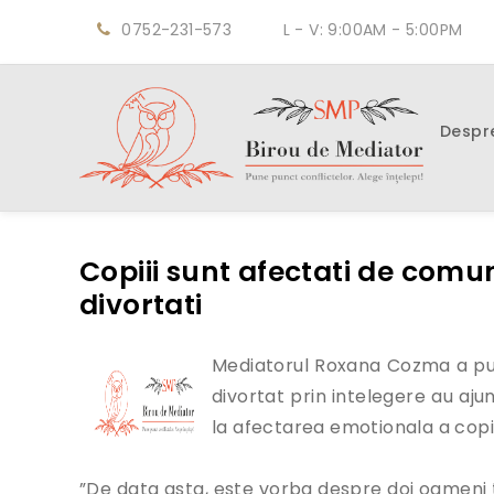
0752-231-573
L - V: 9:00AM - 5:00PM
Despr
Copiii sunt afectati de comun
divortati
Mediatorul Roxana Cozma a publi
divortat prin intelegere au aj
la afectarea emotionala a copiil
”De data asta, este vorba despre doi oameni tin