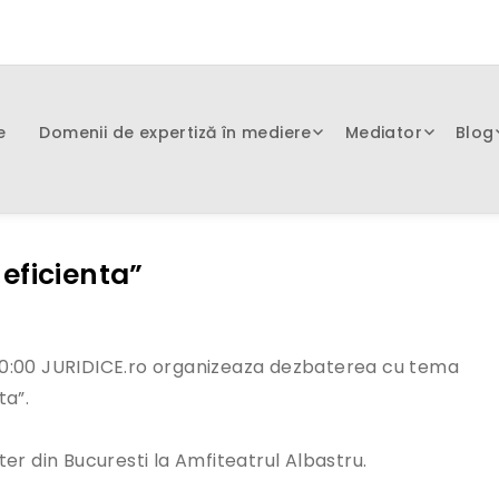
e
Domenii de expertiză în mediere
Mediator
Blog
eficienta”
a 20:00 JURIDICE.ro organizeaza dezbaterea cu tema
ta”.
er din Bucuresti la Amfiteatrul Albastru.