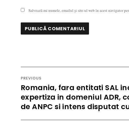
Salvează-mi numele, emailul și site-ul web în acest navigator pe
Navigare
în
PREVIOUS
articole
Romania, fara entitati SAL i
Previous
post:
expertiza in domeniul ADR, co
de ANPC si intens disputat c