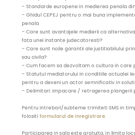
– Standarde europene in medierea penala din 
– Ghidul CEPEJ pentru o mai buna implementa
penala
– Care sunt avantajele medierii ca alternativ
fata unei instante judecatoresti?
– Care sunt noile garantii ale justitiabilului 
sau civila?
– Cum facem sa dezvoltam o cultura in care p
– Statutul mediatorului in conditiile actualei le
pentru a deveni un actor semnificativ in solu
– Delimitari: impacare / retragerea plangerii
Pentru intrebari/subteme trimiteti SMS in tim
folositi
formularul de inregistrare
.
Participarea in sala este gratuita, in limita loc