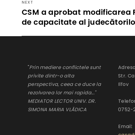
NEXT
CSM a aprobat modificarea 
Next
post:
de capacitate al judecătorilor
"
Prin mediere conflictele sunt
Adresa
privite dintr-o alta
Str. Ca
perspectiva, ceea ce duce la
Ilfov
rezolvarea lor mai rapida..."
MEDIATOR LECTOR UNIV. DR.
Telefo
SIMONA MARIA VLĂDICA
0752-
Email:
casad