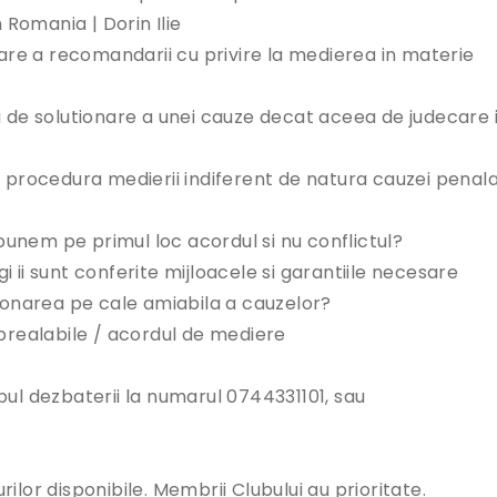
Romania | Dorin Ilie
re a recomandarii cu privire la medierea in materie
a de solutionare a unei cauze decat aceea de judecare 
prin procedura medierii indiferent de natura cauzei penal
unem pe primul loc acordul si nu conflictul?
gi ii sunt conferite mijloacele si garantiile necesare
tionarea pe cale amiabila a cauzelor?
 prealabile / acordul de mediere
pul dezbaterii la numarul 0744331101, sau
urilor disponibile. Membrii Clubului au prioritate.