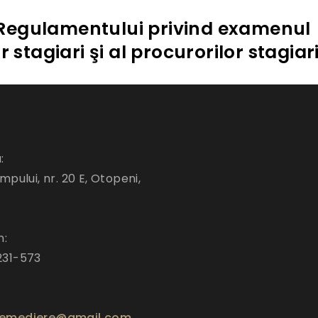
Regulamentului privind examenul
 stagiari şi al procurorilor stagiar
:
mpului, nr. 20 E, Otopeni,
n:
231-573
emediere@gmail.com