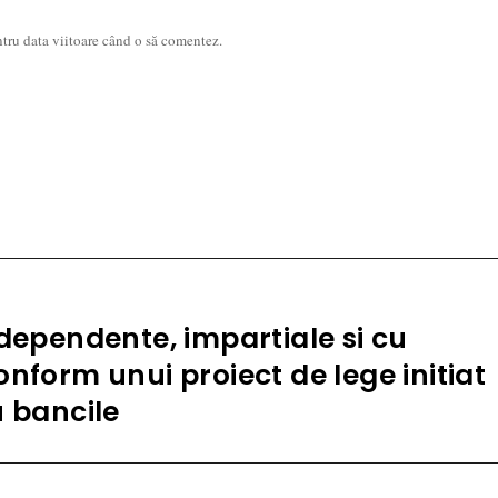
ntru data viitoare când o să comentez.
ndependente, impartiale si cu
nform unui proiect de lege initiat
u bancile