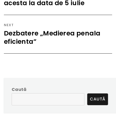
acesta la data de 5 iulie
post:
NEXT
Dezbatere „Medierea penala
Next
eficienta”
post:
Caută
CAUTĂ