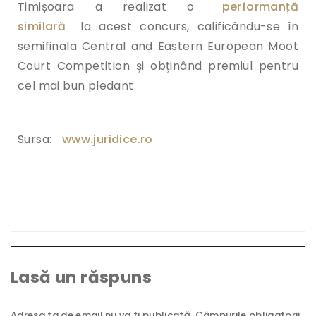
Timișoara a realizat o
performanță
similară
la acest concurs, calificându-se în
semifinala Central and Eastern European Moot
Court Competition și obținând premiul pentru
cel mai bun pledant.
Sursa:
www.juridice.ro
Lasă un răspuns
Adresa ta de email nu va fi publicată.
Câmpurile obligatorii