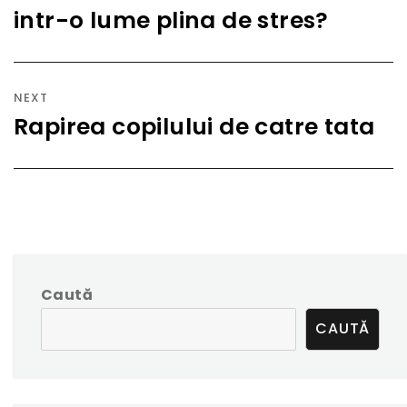
intr-o lume plina de stres?
post:
NEXT
Rapirea copilului de catre tata
Next
post:
Caută
CAUTĂ