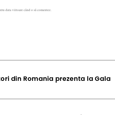
ntru data viitoare când o să comentez.
tori din Romania prezenta la Gala