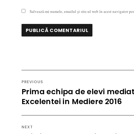
Salvează-mi numele, emailul și site-ul web în acest navigator pe
Navigare
în
PREVIOUS
articole
Prima echipa de elevi media
Previous
post:
Excelentei in Mediere 2016
NEXT