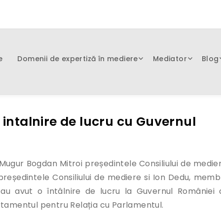
e
Domenii de expertiză în mediere
Mediator
Blog
 intalnire de lucru cu Guvernul
, Mugur Bogdan Mitroi președintele Consiliului de medier
președintele Consiliului de mediere si Ion Dedu, memb
 au avut o întâlnire de lucru la Guvernul României 
rtamentul pentru Relația cu Parlamentul.