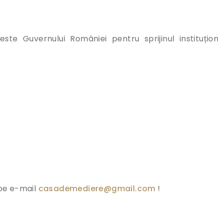
te Guvernului României pentru sprijinul instituțion
pe e-mail
casademediere@gmail.com
!