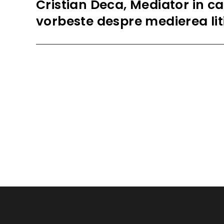
Cristian Deca, Mediator in c
Next
post:
vorbeste despre medierea liti