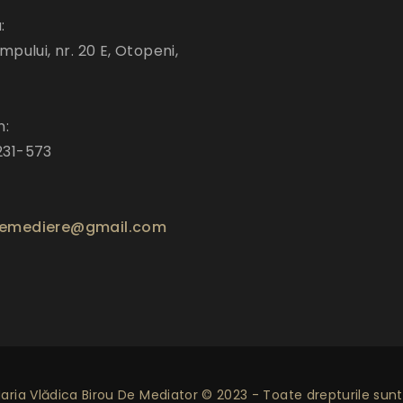
:
mpului, nr. 20 E, Otopeni,
n:
231-573
emediere@gmail.com
ria Vlădica Birou De Mediator © 2023 - Toate drepturile sunt