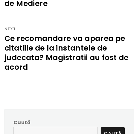
de Mediere
post:
NEXT
Ce recomandare va aparea pe
Next
citatiile de la instantele de
post:
judecata? Magistratii au fost de
acord
Caută
CAUTĂ