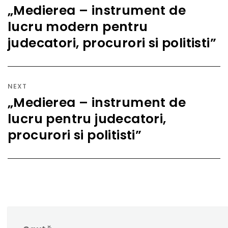
articole
„Medierea – instrument de
Previous
lucru modern pentru
post:
judecatori, procurori si politisti”
NEXT
„Medierea – instrument de
Next
lucru pentru judecatori,
post:
procurori si politisti”