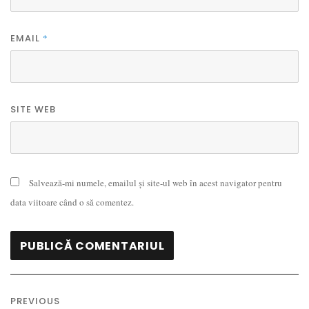
EMAIL
*
SITE WEB
Salvează-mi numele, emailul și site-ul web în acest navigator pentru
data viitoare când o să comentez.
Navigare
în
PREVIOUS