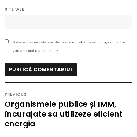
SITE WEB
Salvează-mi numele, emailul și site-ul web în acest navigator pentru
data viitoare când o să comentez.
Navigare
în
PREVIOUS
articole
Organismele publice și IMM,
Previous
încurajate sa utilizeze eficient
post:
energia