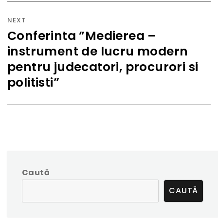
NEXT
Conferinta ”Medierea –
Next
instrument de lucru modern
post:
pentru judecatori, procurori si
politisti”
Caută
CAUTĂ