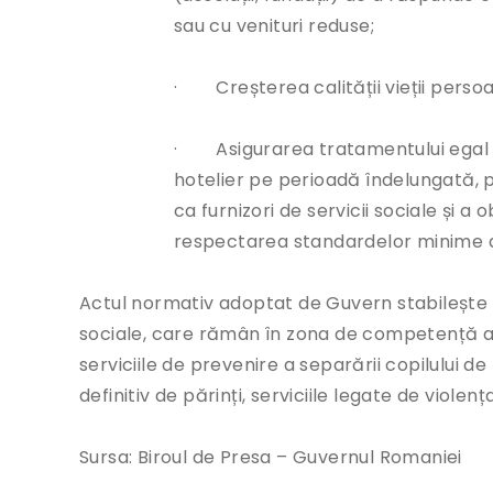
sau cu venituri reduse;
· Creșterea calității vieții pers
· Asigurarea tratamentului egal pen
hotelier pe perioadă îndelungată, p
ca furnizori de servicii sociale și a 
respectarea standardelor minime d
Actul normativ adoptat de Guvern stabilește și 
sociale, care rămân în zona de competență a a
serviciile de prevenire a separării copilului de 
definitiv de părinți, serviciile legate de violenț
Sursa: Biroul de Presa – Guvernul Romaniei