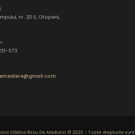
:
mpului, nr. 20 E, Otopeni,
n:
231-573
emediere@gmail.com
ria Vlădica Birou De Mediator © 2023 - Toate drepturile sunt