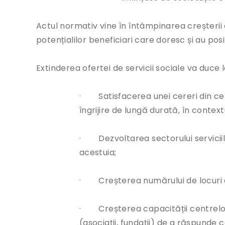
Actul normativ vine în întâmpinarea creșterii ce
potențialilor beneficiari care doresc și au pos
Extinderea ofertei de servicii sociale va duce l
· Satisfacerea unei cereri din ce î
îngrijire de lungă durată, în contex
· Dezvoltarea sectorului serviciilo
acestuia;
· Creșterea numărului de locuri de
· Creșterea capacității centrelor 
(asociații, fundații) de a răspunde c