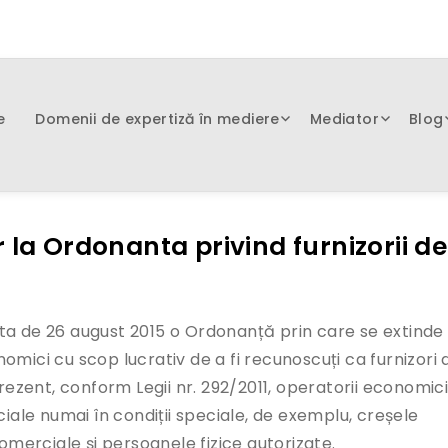
e
Domenii de expertiză în mediere
Mediator
Blog
 la Ordonanta privind furnizorii de
ta de 26 august 2015 o Ordonanță prin care se extinde
omici cu scop lucrativ de a fi recunoscuți ca furnizori 
prezent, conform Legii nr. 292/2011, operatorii economic
ciale numai în condiții speciale, de exemplu, creșele
comerciale și persoanele fizice autorizate.