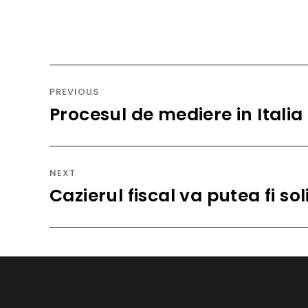
Navigare
în
PREVIOUS
articole
Procesul de mediere in Italia
Previous
post:
NEXT
Cazierul fiscal va putea fi sol
Next
post: