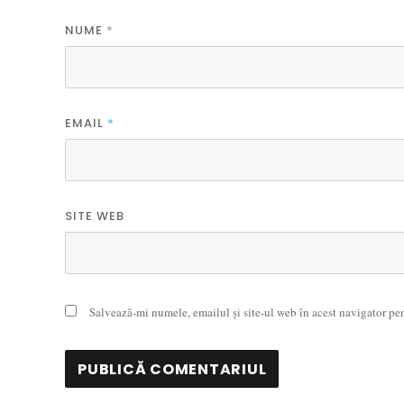
NUME
*
EMAIL
*
SITE WEB
Salvează-mi numele, emailul și site-ul web în acest navigator pe