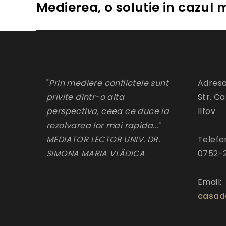
Medierea, o solutie in cazul
Next
post:
"
Prin mediere conflictele sunt
Adresa
privite dintr-o alta
Str. Ca
perspectiva, ceea ce duce la
Ilfov
rezolvarea lor mai rapida..."
MEDIATOR LECTOR UNIV. DR.
Telefo
SIMONA MARIA VLĂDICA
0752-
Email:
casad