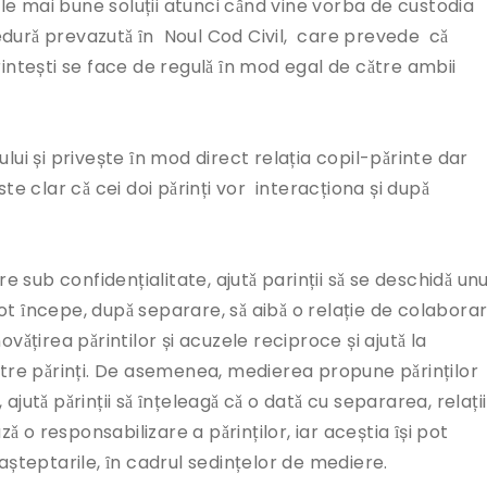
e mai bune soluții atunci cȃnd vine vorba de custodia
edurǎ prevazutǎ ȋn Noul Cod Civil, care prevede cǎ
rintești se face de regulǎ ȋn mod egal de cǎtre ambii
lui și privește ȋn mod direct relația copil-pǎrinte dar
te clar cǎ cei doi pǎrinți vor interacționa și dupǎ
e sub confidențialitate, ajutǎ parinții sǎ se deschidǎ unu
t ȋncepe, dupǎ separare, sǎ aibǎ o relație de colaborar
vǎțirea pǎrintilor și acuzele reciproce și ajutǎ la
ntre pǎrinți. De asemenea, medierea propune pǎrinților
, ajutǎ pǎrinții sǎ ȋnțeleagǎ cǎ o datǎ cu separarea, relații
zǎ o responsabilizare a pǎrinților, iar aceștia ȋși pot
și așteptarile, ȋn cadrul sedințelor de mediere.