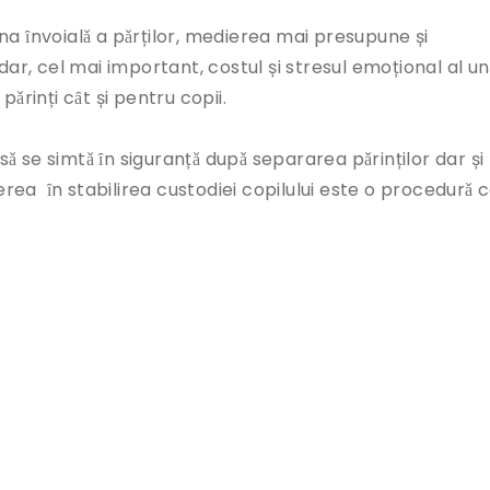
a ȋnvoialǎ a pǎrților, medierea mai presupune și
dar, cel mai important, costul și stresul emoțional al un
ǎrinți cȃt și pentru copii.
 sǎ se simtǎ ȋn siguranțǎ dupǎ separarea pǎrinților dar și
ierea ȋn stabilirea custodiei copilului este o procedurǎ 