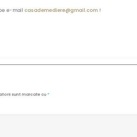
pe e-mail
casademediere@gmail.com
!
atorii sunt marcate cu
*