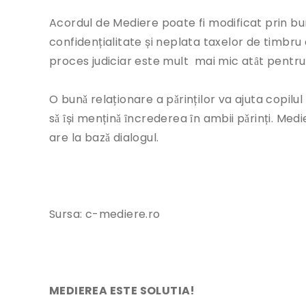
Acordul de Mediere poate fi modificat prin bun
confidențialitate și neplata taxelor de timbru 
proces judiciar este mult mai mic atȃt pentru p
O bunǎ relaționare a pǎrinților va ajuta copilul
sǎ ȋși menținǎ ȋncrederea ȋn ambii pǎrinți. Med
are la bazǎ dialogul.
Sursa: c-mediere.ro
MEDIEREA ESTE SOLUTIA!