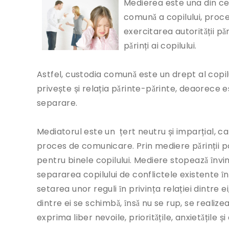
Medierea este una din cel
comunǎ a copilului, proc
exercitarea autoritǎții pǎ
pǎrinți ai copilului.
Astfel, custodia comunǎ este un drept al copilu
privește și relația pǎrinte-pǎrinte, deaorece es
separare.
Mediatorul este un țert neutru și imparțial, car
proces de comunicare. Prin mediere pǎrinții po
pentru binele copilului. Mediere stopeazǎ ȋnvino
separarea copilului de conflictele existente ȋ
setarea unor reguli ȋn privința relației dintre ei
dintre ei se schimbǎ, ȋnsǎ nu se rup, se realizea
exprima liber nevoile, prioritǎțile, anxietǎțile 