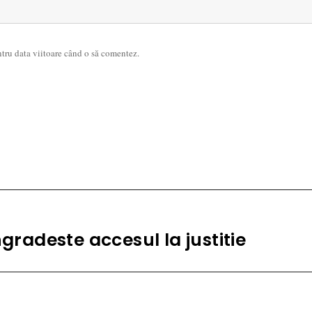
ntru data viitoare când o să comentez.
ngradeste accesul la justitie