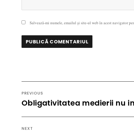
Salvează-mi numele, emailul și site-ul web în acest navigator pe
Navigare
în
PREVIOUS
articole
Obligativitatea medierii nu i
Previous
post:
NEXT