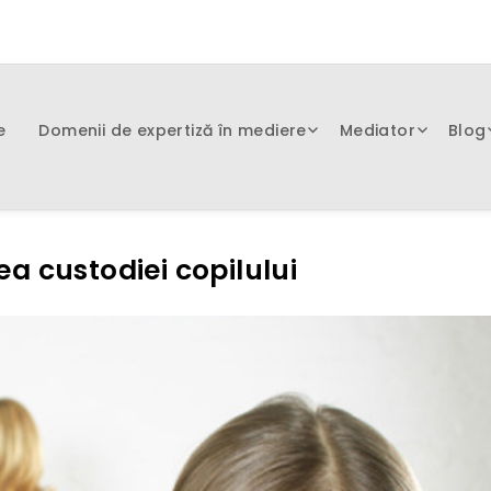
e
Domenii de expertiză în mediere
Mediator
Blog
rea custodiei copilului