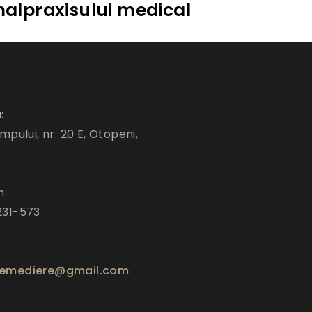
 malpraxisului medical
:
mpului, nr. 20 E, Otopeni,
n:
231-573
emediere@gmail.com