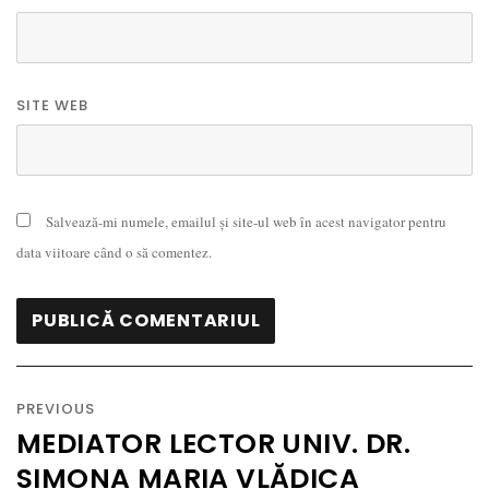
SITE WEB
Salvează-mi numele, emailul și site-ul web în acest navigator pentru
data viitoare când o să comentez.
Navigare
în
PREVIOUS
articole
MEDIATOR LECTOR UNIV. DR.
Previous
SIMONA MARIA VLĂDICA
post: