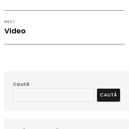
NEXT
Video
Next
post:
Caută
CAUTĂ