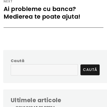
NEXT
Ai probleme cu banca?
Next
Medierea te poate ajuta!
post:
Caută
CAUTĂ
Ultimele articole