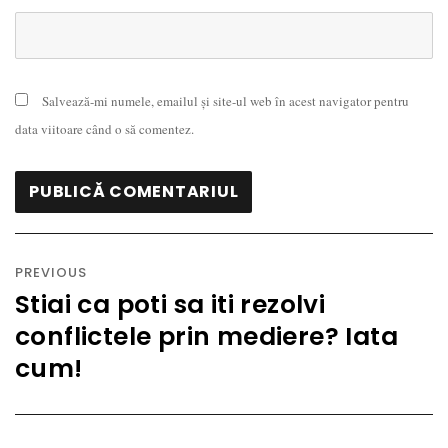
Salvează-mi numele, emailul și site-ul web în acest navigator pentru
data viitoare când o să comentez.
Navigare
în
PREVIOUS
articole
Stiai ca poti sa iti rezolvi
Previous
conflictele prin mediere? Iata
post:
cum!