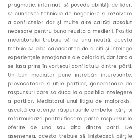
pragmatic, informat, sǎ posede abilitǎți de lider,
sǎ cunoascǎ tehnicile de negociere și rezolvare
a conflictelor dar și multe alte calitǎți absolut
necesare pentru buna reusita a medierii. Poziția
mediatorului trebuie sǎ fie una neutrǎ, acesta
trebuie sǎ aibǎ capacitatea de a citi și înțelege
experiențele emoționale ale celorlalți, dar fara a
se lasa prins în vortexul conflictului dintre părți.
Un bun mediator pune întrebări interesante,
provocatoare și utile partilor, generatoare de
raspunsuri care sa duca la o posibila intelegere
a partilor. Mediatorul unui litigiu de malpraxis,
ascultă cu atenție răspunsurile ambelor pǎrți si
reformuleaza pentru fiecare parte raspunsurile
oferite de una sau alta dintre parti. De
asemenea, acesta trebuie sǎ linișteascǎ pǎrțile