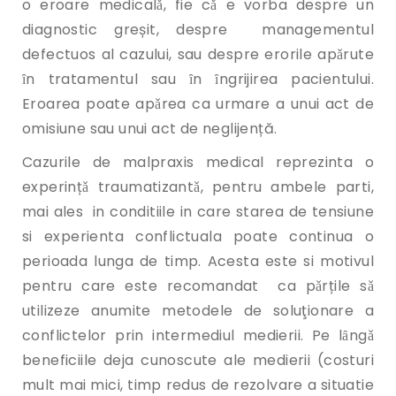
o eroare medicalǎ, fie cǎ e vorba despre un
diagnostic greșit, despre managementul
defectuos al cazului, sau despre erorile apǎrute
ȋn tratamentul sau ȋn ȋngrijirea pacientului.
Eroarea poate apǎrea ca urmare a unui act de
omisiune sau unui act de neglijență.
Cazurile de malpraxis medical reprezinta o
experințǎ traumatizantǎ, pentru ambele parti,
mai ales in conditiile in care starea de tensiune
si experienta conflictuala poate continua o
perioada lunga de timp. Acesta este si motivul
pentru care este recomandat ca pǎrțile sǎ
utilizeze anumite metodele de soluţionare a
conflictelor prin intermediul medierii. Pe lȃngǎ
beneficiile deja cunoscute ale medierii (costuri
mult mai mici, timp redus de rezolvare a situatie