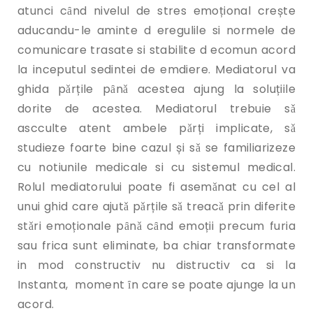
atunci cȃnd nivelul de stres emoțional crește
aducandu-le aminte d eregulile si normele de
comunicare trasate si stabilite d ecomun acord
la inceputul sedintei de emdiere. Mediatorul va
ghida pǎrțile pȃnǎ acestea ajung la soluțiile
dorite de acestea. Mediatorul trebuie sǎ
ascculte atent ambele pǎrți implicate, sǎ
studieze foarte bine cazul și sǎ se familiarizeze
cu notiunile medicale si cu sistemul medical.
Rolul mediatorului poate fi asemǎnat cu cel al
unui ghid care ajutǎ pǎrțile sǎ treacǎ prin diferite
stǎri emoționale pȃnǎ cȃnd emoții precum furia
sau frica sunt eliminate, ba chiar transformate
in mod constructiv nu distructiv ca si la
Instanta, moment ȋn care se poate ajunge la un
acord.