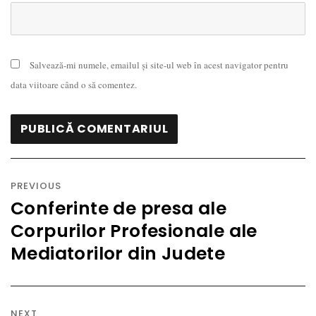
Salvează-mi numele, emailul și site-ul web în acest navigator pentru
data viitoare când o să comentez.
Navigare
în
PREVIOUS
articole
Conferinte de presa ale
Previous
Corpurilor Profesionale ale
post:
Mediatorilor din Judete
NEXT