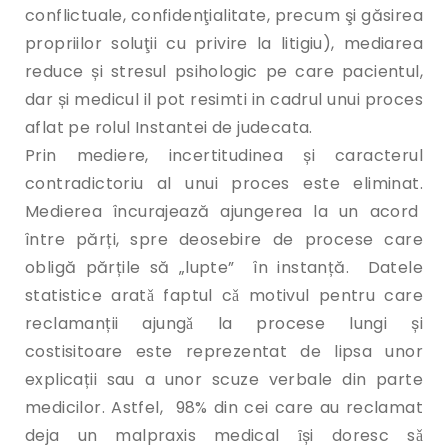
conflictuale, confidenţialitate, precum şi găsirea
propriilor soluţii cu privire la litigiu), mediarea
reduce și stresul psihologic pe care pacientul,
dar și medicul il pot resimti in cadrul unui proces
aflat pe rolul Instantei de judecata.
Prin mediere, incertitudinea și caracterul
contradictoriu al unui proces este eliminat.
Medierea încurajează ajungerea la un acord
între părți, spre deosebire de procese care
obligă părțile să „lupte” în instanță. Datele
statistice aratǎ faptul cǎ motivul pentru care
reclamanții ajungǎ la procese lungi și
costisitoare este reprezentat de lipsa unor
explicații sau a unor scuze verbale din parte
medicilor. Astfel, 98% din cei care au reclamat
deja un malpraxis medical ȋși doresc sǎ