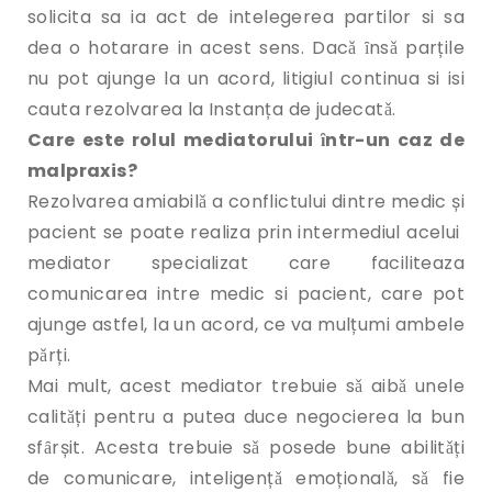
solicita sa ia act de intelegerea partilor si sa
dea o hotarare in acest sens. Dacǎ ȋnsǎ parțile
nu pot ajunge la un acord, litigiul continua si isi
cauta rezolvarea la Instanța de judecatǎ.
Care este rolul mediatorului ȋntr-un caz de
malpraxis?
Rezolvarea amiabilǎ a conflictului dintre medic și
pacient se poate realiza prin intermediul acelui
mediator specializat care faciliteaza
comunicarea intre medic si pacient, care pot
ajunge astfel, la un acord, ce va mulțumi ambele
pǎrți.
Mai mult, acest mediator trebuie sǎ aibǎ unele
calitǎți pentru a putea duce negocierea la bun
sfȃrșit. Acesta trebuie sǎ posede bune abilitǎți
de comunicare, inteligențǎ emoționalǎ, sǎ fie