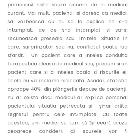
primeascǎ niște scuze sincere de la medicul
curant. Mai mult, pacientii isi doresc ca medicii
sa vorbeasca cu ei, sa le explice ce s-a
intamplat, de ce s-a intamplat si sa-si
recunoasca greseala sau limitele. Situatie in
care, surprinzator sau nu, conflictul poate lua
sfarsit. Un pacient care a inteles conduita
terapeutica aleasa de medicul sau, precum si un
pacient care si-a inteles boala si riscurile ei,
acela nu va reclama niciodata. Asadar, statistic
aproape 40% din plângerile depuse de pacienți,
nu ar exista dacǎ medicul ar explica personal
pacientului situația petrecuta și și-ar arǎta
regretul pentru cele ȋntȃmplate. Cu toate
acestea, unii medici se tem sǎ ȋși cearǎ scuze
deoarece considerǎ cǎ scuzele vor fi