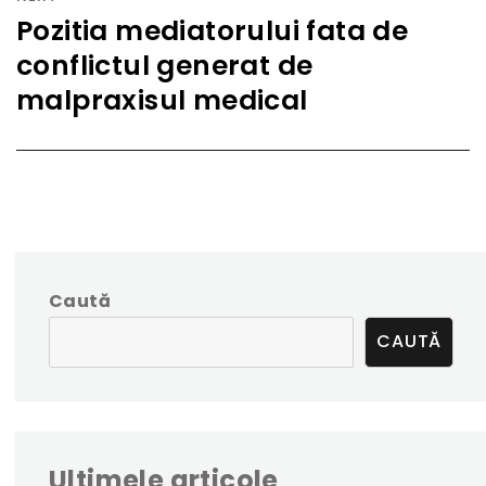
Pozitia mediatorului fata de
Next
conflictul generat de
post:
malpraxisul medical
Caută
CAUTĂ
Ultimele articole