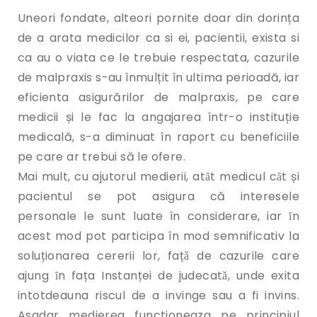
Uneori fondate, alteori pornite doar din dorința
de a arata medicilor ca si ei, pacientii, exista si
ca au o viata ce le trebuie respectata, cazurile
de malpraxis s-au înmulțit în ultima perioadă, iar
eficienta asigurărilor de malpraxis, pe care
medicii și le fac la angajarea într-o instituție
medicală, s-a diminuat în raport cu beneficiile
pe care ar trebui să le ofere.
Mai mult, cu ajutorul medierii, atȃt medicul cȃt și
pacientul se pot asigura că interesele
personale le sunt luate în considerare, iar ȋn
acest mod pot participa în mod semnificativ la
soluționarea cererii lor, fațǎ de cazurile care
ajung ȋn fața Instanței de judecatǎ, unde exita
intotdeauna riscul de a invinge sau a fi invins.
Asadar medierea functioneaza pe principiul