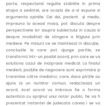
parte, respectand regulile stabilite in prima
etapa a sedintei, are ocazia de a-si expune si
argumenta opiniile. Cei doi, pacient și medic,
impreuna la aceasi masa, pot discuta despre
perspectivele lor asupra subiectului in cauza si
despre modalitati de stingere a litigiului prin
mediere. Pe mǎsurǎ ce se ȋnainteazǎ ȋn discuție,
concluziile la care pot ajunge partile, se
transformǎ ȋntr-un posibil acord, prin care se va
solutiona cazul de malpraxis medical. La finalul
medierii, pozițiile de negociere sunt exprimate și
transmise către mediator, care, daca pǎrțile au
ajuns la un numitor comun, redacteaza un
acord. Acel acord va imbraca fie o forma
autentica cu sprijinul unui notar public, fie va fi
prezentat Instantei de judecata careia i se va