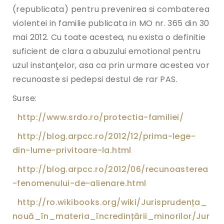
(republicata) pentru prevenirea si combaterea
violentei in familie publicata in MO nr. 365 din 30
mai 2012. Cu toate acestea, nu exista o definitie
suficient de clara a abuzului emotional pentru
uzul instanţelor, asa ca prin urmare acestea vor
recunoaste si pedepsi destul de rar PAS.
Surse:
http://www.srdo.ro/protectia-familiei/
http://blog.arpcc.ro/2012/12/prima-lege-
din-lume-privitoare-la.html
http://blog.arpcc.ro/2012/06/recunoasterea
-fenomenului-de-alienare.html
http://ro.wikibooks.org/wiki/Jurisprudența_
nouă_în_materia_încredințării_minorilor/Jur