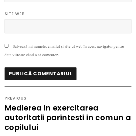
SITE WEB
Salvează-mi numele, emailul și site-ul web în acest navigator pentru
data viitoare când o să comentez.
Navigare
în
PREVIOUS
articole
Medierea in exercitarea
Previous
autoritatii parintesti in comun a
post:
copilului