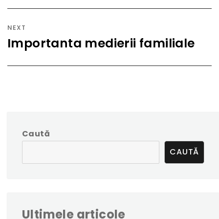
NEXT
Importanta medierii familiale
Next
post:
Caută
CAUTĂ
Ultimele articole