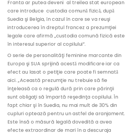
Franta ar putea deveni al treilea stat european
care introduce custodia comunǎ fizicǎ, dupǎ
Suedia şi Belgia, ȋn cazul ȋn care se va reuşi
introducerea în dreptul francez a prezumţiei
legale care afirmă „custodia comună fizică este
în interesul superior al copilului”.
O serie de personalităţi feminine marcante din
Europa şi SUA sprijină acestǎ modificare iar ca
efect au lasat o petiţie care poate fi semnatǎ
aici. „Această prezumţie nu trebuie să fie
înţeleasă ca o regulă dură prin care părinţii
sunt obligaţi să împartă reşedinţa copilului. În
fapt chiar şi în Suedia, nu mai mult de 30% din
cupluri optează pentru un astfel de aranjament.
Este însă o măsură legală dovedită a avea
efecte extraordinar de mari în a descuraja