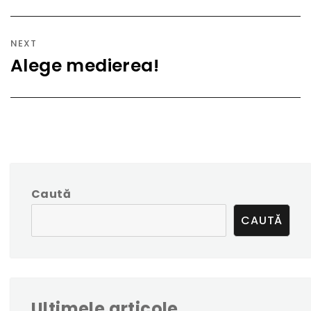
NEXT
Alege medierea!
Next
post:
Caută
CAUTĂ
Ultimele articole