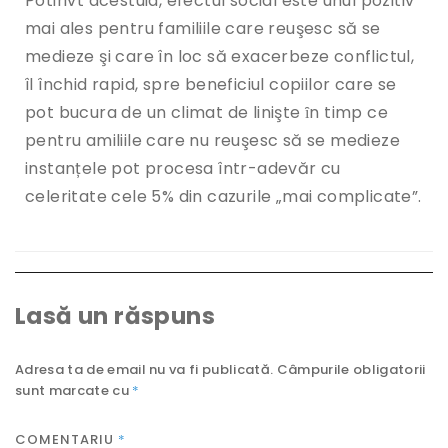
Potirivt acestuia, efectul social este unul pozitiv
mai ales pentru familiile care reuşesc să se
medieze şi care în loc să exacerbeze conflictul,
îl închid rapid, spre beneficiul copiilor care se
pot bucura de un climat de linişte ȋn timp ce
pentru amiliile care nu reuşesc să se medieze
instanțele pot procesa într-adevăr cu
celeritate cele 5% din cazurile „mai complicate”.
Lasă un răspuns
Adresa ta de email nu va fi publicată.
Câmpurile obligatorii
sunt marcate cu
*
COMENTARIU
*