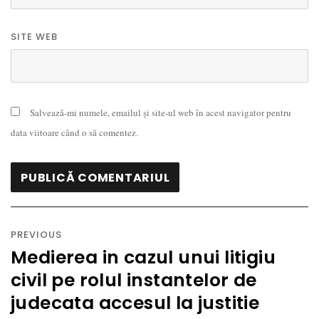
SITE WEB
Salvează-mi numele, emailul și site-ul web în acest navigator pentru
data viitoare când o să comentez.
Navigare
în
PREVIOUS
articole
Medierea in cazul unui litigiu
Previous
civil pe rolul instantelor de
post:
judecata accesul la justitie